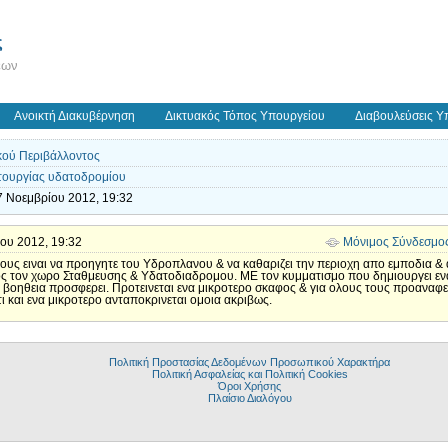
ς
εων
Ανοικτή Διακυβέρνηση
Δικτυακός Τόπος Υπουργείου
Διαβουλεύσεις Υ
κού Περιβάλλοντος
τουργίας υδατοδρομίου
 7 Νοεμβρίου 2012, 19:32
ίου 2012, 19:32
Μόνιμος Σύνδεσμο
υς ειναι να προηγητε του Υδροπλανου & να καθαριζει την περιοχη απο εμποδια &
τον χωρο Σταθμευσης & Υδατοδιαδρομου. ΜΕ τον κυμματισμο που δημιουργει εν
βοηθεια προσφερει. Προτεινεται ενα μικροτερο σκαφος & για ολους τους προαναφ
 και ενα μικροτερο ανταποκρινεται ομοια ακριβως.
Πολιτική Προστασίας Δεδομένων Προσωπικού Χαρακτήρα
Πολιτική Ασφαλείας και Πολιτική Cookies
Όροι Χρήσης
Πλαίσιο Διαλόγου