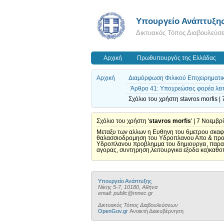
Υπουργείο Ανάπτυξη
Δικτυακός Τόπος Διαβουλεύσ
Αρχική
Πρωθυπουργός της Ελλάδας
Αρχική
Διαμόρφωση Φιλικού Επιχειρηματι
Άρθρο 41: Υποχρεώσεις φορέα λει
Σχόλιο του χρήστη stavros morfis |
Σχόλιο του χρήστη '
stavros morfis
' | 7 Νοεμβρ
Μεταξυ των αλλων η Eυθηνη του 6μετρου σκαφο
θαλασσιοδρομηση του Υδροπλανου Απο & προς 
Υδροπλανου προβλημμα του δημιουργει, παρα 
αγορας, συντηρηση,λειτουργικα εξοδα κα)καθοτι
Υπουργείο Ανάπτυξης
Νίκης 5-7, 10180, Αθήνα
email: public@mnec.gr
Δικτυακός Τόπος Διαβουλεύσεων
OpenGov.gr
Ανοικτή Διακυβέρνηση