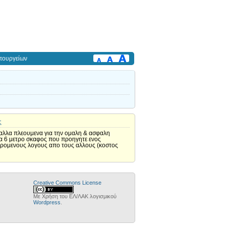
πουργείων
ς
 αλλα πλεουμενα για την ομαλη & ασφαλη
α 6 μετρο σκαφος που προηγητε ενος
ερομενους λογους απο τους αλλους (κοστος
Creative Commons License
Με Χρήση του ΕΛ/ΛΑΚ λογισμικού
Wordpress
.