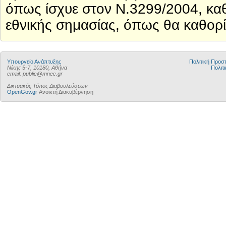
όπως ίσχυε στον Ν.3299/2004, καθ
εθνικής σημασίας, όπως θα καθορί
Υπουργείο Ανάπτυξης
Πολιτική Προ
Νίκης 5-7, 10180, Αθήνα
Πολιτι
email: public@mnec.gr
Δικτυακός Τόπος Διαβουλεύσεων
OpenGov.gr
Ανοικτή Διακυβέρνηση