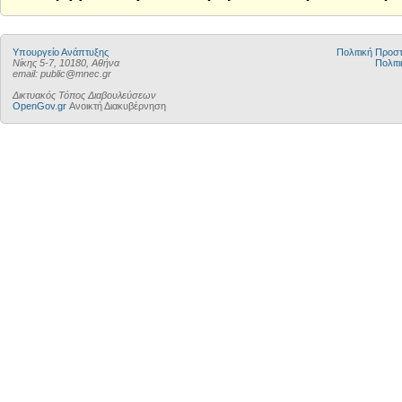
Υπουργείο Ανάπτυξης
Πολιτική Προ
Νίκης 5-7, 10180, Αθήνα
Πολιτι
email: public@mnec.gr
Δικτυακός Τόπος Διαβουλεύσεων
OpenGov.gr
Ανοικτή Διακυβέρνηση