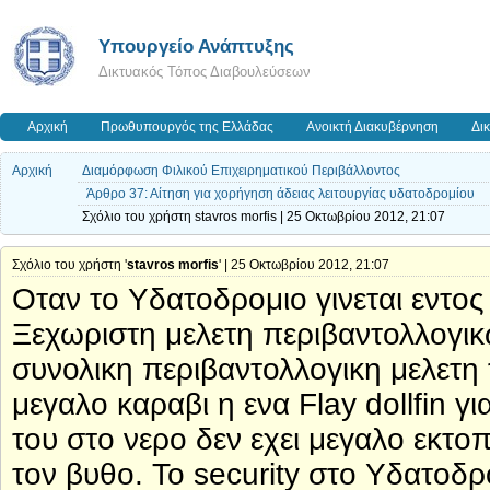
Υπουργείο Ανάπτυξης
Δικτυακός Τόπος Διαβουλεύσεων
Αρχική
Πρωθυπουργός της Ελλάδας
Ανοικτή Διακυβέρνηση
Δι
Αρχική
Διαμόρφωση Φιλικού Επιχειρηματικού Περιβάλλοντος
Άρθρο 37: Αίτηση για χορήγηση άδειας λειτουργίας υδατοδρομίου
Σχόλιο του χρήστη stavros morfis | 25 Οκτωβρίου 2012, 21:07
Σχόλιο του χρήστη '
stavros morfis
' | 25 Οκτωβρίου 2012, 21:07
Οταν το Υδατοδρομιο γινεται εντος
Ξεχωριστη μελετη περιβαντολλογι
συνολικη περιβαντολλογικη μελετη 
μεγαλο καραβι η ενα Flay dollfin γ
του στο νερο δεν εχει μεγαλο εκτο
τον βυθο. Το security στο Υδατοδρο