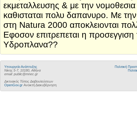
εκμεταλλευσης & με την νομοθεσια 
καθισταται πολυ δαπανυρο. Με την
στη Natura 2000 αποκλειονται πολ
Εφοσον επιτρεπεται η προσεγγιση τ
Υδροπλανα??
Υπουργείο Ανάπτυξης
Πολιτική Προ
Νίκης 5-7, 10180, Αθήνα
Πολιτι
email: public@mnec.gr
Δικτυακός Τόπος Διαβουλεύσεων
OpenGov.gr
Ανοικτή Διακυβέρνηση