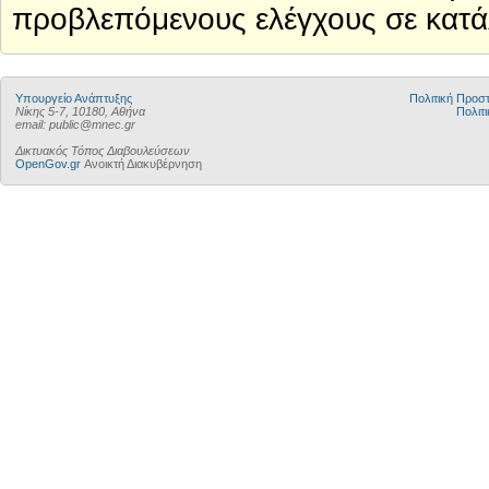
προβλεπόμενους ελέγχους σε κατάλ
Υπουργείο Ανάπτυξης
Πολιτική Προ
Νίκης 5-7, 10180, Αθήνα
Πολιτι
email: public@mnec.gr
Δικτυακός Τόπος Διαβουλεύσεων
OpenGov.gr
Ανοικτή Διακυβέρνηση