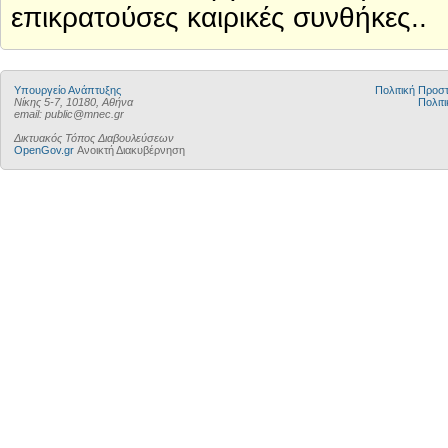
επικρατούσες καιρικές συνθήκες..
Υπουργείο Ανάπτυξης
Πολιτική Προ
Νίκης 5-7, 10180, Αθήνα
Πολιτι
email: public@mnec.gr
Δικτυακός Τόπος Διαβουλεύσεων
OpenGov.gr
Ανοικτή Διακυβέρνηση