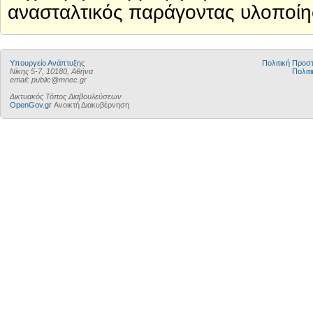
ανασταλτικός παράγοντας υλοποίη
Υπουργείο Ανάπτυξης
Πολιτική Προ
Νίκης 5-7, 10180, Αθήνα
Πολιτι
email: public@mnec.gr
Δικτυακός Τόπος Διαβουλεύσεων
OpenGov.gr
Ανοικτή Διακυβέρνηση