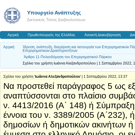
Υπουργείο Ανάπτυξης
Δικτυακός Τόπος Διαβουλεύσεων
Αρχική
Πρωθυπουργός της Ελλάδας
Ανοικτή Διακυβέρνηση
Δι
Αρχική
Ίδρυση, ανάπτυξη, διαχείριση και λειτουργία των Επιχειρηματικών 
Επιχειρηματικών Δραστηριοτήτων
Άρθρο 11-Πολεοδόμηση του Επιχειρηματικού Πάρκου
Σχόλιο του χρήστη Ιωάννα Αλεξανδροπούλου | 1 Σεπτεμβρίου 2022, 
Σχόλιο του χρήστη '
Ιωάννα Αλεξανδροπούλου
' | 1 Σεπτεμβρίου 2022, 13:37
Να προστεθεί παράγραφος 5 ως εξή
αναπτύσσονται στο πλαίσιο συμβά
ν. 4413/2016 (Α΄ 148) ή Σύμπραξης
έννοια του ν. 3389/2005 (Α΄232)
δημοσίων ή δημοτικών ακινήτων ή 
έμμεσα στο ελληνικό Δημόσιο, οι ε