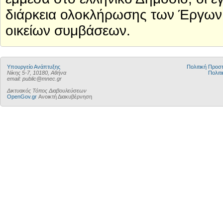
διάρκεια ολοκλήρωσης των Έργων 
οικείων συμβάσεων.
Υπουργείο Ανάπτυξης
Πολιτική Προ
Νίκης 5-7, 10180, Αθήνα
Πολιτι
email: public@mnec.gr
Δικτυακός Τόπος Διαβουλεύσεων
OpenGov.gr
Ανοικτή Διακυβέρνηση