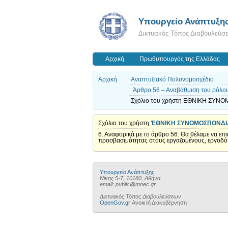
Υπουργείο Ανάπτυξη
Δικτυακός Τόπος Διαβουλεύσ
Αρχική
Πρωθυπουργός της Ελλάδας
Αρχική
Αναπτυξιακό Πολυνομοσχέδιο
Άρθρο 56 – Αναβάθμιση του ρόλο
Σχόλιο του χρήστη ΕΘΝΙΚΗ ΣΥΝΟ
Σχόλιο του χρήστη '
ΕΘΝΙΚΗ ΣΥΝΟΜΟΣΠΟΝΔΙ
6. Αναφορικά με το άρθρο 56: Θα θέλαμε να ε
προσβασιμότητας στους εργαζομένους, εργοδότες
Υπουργείο Ανάπτυξης
Νίκης 5-7, 10180, Αθήνα
email: public@mnec.gr
Δικτυακός Τόπος Διαβουλεύσεων
OpenGov.gr
Ανοικτή Διακυβέρνηση