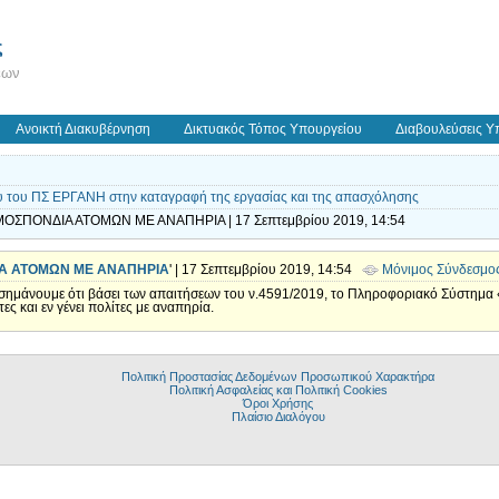
ς
εων
Ανοικτή Διακυβέρνηση
Δικτυακός Τόπος Υπουργείου
Διαβουλεύσεις Υ
υ του ΠΣ ΕΡΓΑΝΗ στην καταγραφή της εργασίας και της απασχόλησης
ΜΟΣΠΟΝΔΙΑ ΑΤΟΜΩΝ ΜΕ ΑΝΑΠΗΡΙΑ | 17 Σεπτεμβρίου 2019, 14:54
Α ΑΤΟΜΩΝ ΜΕ ΑΝΑΠΗΡΙΑ
' | 17 Σεπτεμβρίου 2019, 14:54
Μόνιμος Σύνδεσμο
πισημάνουμε ότι βάσει των απαιτήσεων του ν.4591/2019, το Πληροφοριακό Σύστη
 και εν γένει πολίτες με αναπηρία.
Πολιτική Προστασίας Δεδομένων Προσωπικού Χαρακτήρα
Πολιτική Ασφαλείας και Πολιτική Cookies
Όροι Χρήσης
Πλαίσιο Διαλόγου