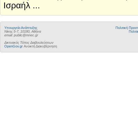
Ισραήλ ...
Υπουργείο Ανάπτυξης
Πολιτική Προ
Νίκης 5-7, 10180, Αθήνα
Πολιτι
email: public@mnec.gr
Δικτυακός Τόπος Διαβουλεύσεων
OpenGov.gr
Ανοικτή Διακυβέρνηση