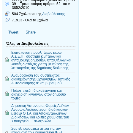
39 – Τροποποίηση άρθρου 52 του ν.
3852/2010
504 Σχόλια επι της
Διαβούλευσης
71913 - Όλα τα Σχόλια
Tweet
Share
Όλες οι Διαβουλεύσεις
Επιτάχυνση προσλήψεων μέσω
Α.Σ.Ε.Π., σύστημα κινήτρων και
ανταμοιβής δημοσίων υπαλλήλων και
λοιπές διατάξεις για τη βελτίωση της
λειτουργίας της δημόσιας διοίκησης
Αναμόρφωση του συστήματος
διακυβέρνησης Οργανισμών Τοπικής
Αυτοδιοίκησης α’ και β’ βαθμού...
Πολυεπίπεδη διακυβέρνηση και
διαχείριση κινδύνων στον δημόσιο
τομέα
Δημοτική Αστυνομία, Φορείς Λαϊκών
Αγορών, Απλούστευση διαδικασιών
μεταξύ Ο.Τ.Α. και Αποκεντρωμένων
Διοικήσεων και λοιπές ρυθμίσεις του
Υπουργείου Εσωτερικών
Συμπληρωματικά μέτρα για την
εφαρμογή του Κανονισμού (ΕΕ)