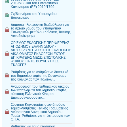
2019/788 και του Εκτελεστικού
Κανονισμού (ΕΕ) 2019/1799
Σχέδιο νόμου του Υπουργείου
Εσωτερικών
Δημόσια ηλεκτρονική διαβούλευση για
το σχέδιο νόμου του Υπουργείου
Εσωτερικών με τίτλο «Κώδικας Τοπικής
Αυτοδιοίκησης»
ΟΡΙΣΜΟΣ ΕΚΛΟΓΙΚΗΣ ΠΕΡΙΦΕΡΕΙΑΣ
ΑΠΟΔΗΜΟΥ ΕΛΛΗΝΙΣΜΟΥ -
ΔΙΕΥΚΟΛΥΝΣΗ ΑΣΚΗΣΗΣ ΕΚΛΟΓΙΚΟΥ
ΔΙΚΑΙΩΜΑΤΟΣ ΕΚΛΟΓΕΩΝ ΕΚΤΟΣ
ΕΠΙΚΡΑΤΕΙΑΣ ΜΕΣΩ ΕΠΙΣΤΟΛΙΚΗΣ
ΨΗΦΟΥ ΓΙΑ ΤΙΣ ΒΟΥΛΕΥΤΙΚΕΣ
ΕΚΛΟΓΕΣ
Ρυθμίσεις για το ανθρώπινο δυναμικό
του δημοσίου τομέα, τις Οργανώσεις
της Κοινωνίας των Πολιτών...
Αναμόρφωση του πειθαρχικού δικαίου
των υπαλλήλων του δημόσιου τομέα,
σύσταση Ελληνικού Κέντρου
Εμπειρογνωμοσύνης...
Σύστημα Καινοτομίας στον δημόσιο
τομέα-Ρυθμίσεις Γενικής Γραμματείας
Ανθρωπίνου Δυναμικού Δημοσίου
Τομέα–Ρυθμίσεις για τη λειτουργία των
Ο.Τ.Α.
Ρυθμίσεις για τους χερσαίους