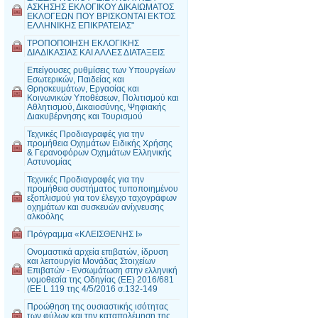
ΑΣΚΗΣΗΣ ΕΚΛΟΓΙΚΟΥ ΔΙΚΑΙΩΜΑΤΟΣ
ΕΚΛΟΓΕΩΝ ΠΟΥ ΒΡΙΣΚΟΝΤΑΙ ΕΚΤΟΣ
ΕΛΛΗΝΙΚΗΣ ΕΠΙΚΡΑΤΕΙΑΣ"
ΤΡΟΠΟΠΟΙΗΣΗ ΕΚΛΟΓΙΚΗΣ
ΔΙΑΔΙΚΑΣΙΑΣ ΚΑΙ ΑΛΛΕΣ ΔΙΑΤΑΞΕΙΣ
Επείγουσες ρυθμίσεις των Υπουργείων
Εσωτερικών, Παιδείας και
Θρησκευμάτων, Εργασίας και
Κοινωνικών Υποθέσεων, Πολιτισμού και
Αθλητισμού, Δικαιοσύνης, Ψηφιακής
Διακυβέρνησης και Τουρισμού
Τεχνικές Προδιαγραφές για την
προμήθεια Οχημάτων Ειδικής Χρήσης
& Γερανοφόρων Οχημάτων Ελληνικής
Αστυνομίας
Τεχνικές Προδιαγραφές για την
προμήθεια συστήματος τυποποιημένου
εξοπλισμού για τον έλεγχο ταχογράφων
οχημάτων και συσκευών ανίχνευσης
αλκοόλης
Πρόγραμμα «ΚΛΕΙΣΘΕΝΗΣ Ι»
Ονομαστικά αρχεία επιβατών, ίδρυση
και λειτουργία Μονάδας Στοιχείων
Επιβατών - Ενσωμάτωση στην ελληνική
νομοθεσία της Οδηγίας (EE) 2016/681
(EE L 119 της 4/5/2016 σ.132-149
Προώθηση της ουσιαστικής ισότητας
των φύλων και την καταπολέμηση της