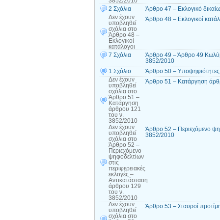
3852/2010
2 Σχόλια
Άρθρο 47 – Εκλογικό δικαί
Δεν έχουν
Άρθρο 48 – Εκλογικοί κατάλ
υποβληθεί
σχόλια
στο
Άρθρο 48 –
Εκλογικοί
κατάλογοι
7 Σχόλια
Άρθρο 49 – Άρθρο 49 Κωλύμ
3852/2010
1 Σχόλιο
Άρθρο 50 – Υποψηφιότητες 
Δεν έχουν
Άρθρο 51 – Κατάργηση άρθ
υποβληθεί
σχόλια
στο
Άρθρο 51 –
Κατάργηση
άρθρου 121
του ν.
3852/2010
Δεν έχουν
Άρθρο 52 – Περιεχόμενο ψηφ
υποβληθεί
3852/2010
σχόλια
στο
Άρθρο 52 –
Περιεχόμενο
ψηφοδελτίων
στις
περιφερειακές
εκλογές –
Αντικατάσταση
άρθρου 129
του ν.
3852/2010
Δεν έχουν
Άρθρο 53 – Σταυροί προτίμ
υποβληθεί
σχόλια
στο