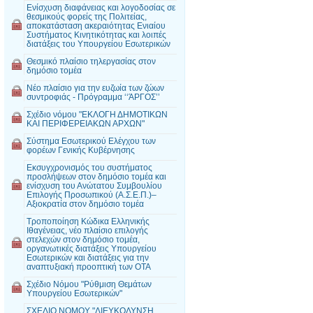
Ενίσχυση διαφάνειας και λογοδοσίας σε
θεσμικούς φορείς της Πολιτείας,
αποκατάσταση ακεραιότητας Ενιαίου
Συστήματος Κινητικότητας και λοιπές
διατάξεις του Υπουργείου Εσωτερικών
Θεσμικό πλαίσιο τηλεργασίας στον
δημόσιο τομέα
Νέο πλαίσιο για την ευζωία των ζώων
συντροφιάς - Πρόγραμμα ‘‘ΆΡΓΟΣ’’
Σχέδιο νόμου "ΕΚΛΟΓΗ ΔΗΜΟΤΙΚΩΝ
ΚΑΙ ΠΕΡΙΦΕΡΕΙΑΚΩΝ ΑΡΧΩΝ"
Σύστημα Εσωτερικού Ελέγχου των
φορέων Γενικής Κυβέρνησης
Εκσυγχρονισμός του συστήματος
προσλήψεων στον δημόσιο τομέα και
ενίσχυση του Ανώτατου Συμβουλίου
Επιλογής Προσωπικού (Α.Σ.Ε.Π.)–
Αξιοκρατία στον δημόσιο τομέα
Τροποποίηση Κώδικα Ελληνικής
Ιθαγένειας, νέο πλαίσιο επιλογής
στελεχών στον δημόσιο τομέα,
οργανωτικές διατάξεις Υπουργείου
Εσωτερικών και διατάξεις για την
αναπτυξιακή προοπτική των ΟΤΑ
Σχέδιο Νόμου "Ρύθμιση Θεμάτων
Υπουργείου Εσωτερικών"
ΣΧΕΔΙΟ ΝΟΜΟΥ "ΔΙΕΥΚΟΛΥΝΣΗ