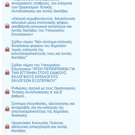
συνοριακούς σταθμούς, την ενίσχυση
των Οργανισμών Τοπικής
Αυτοδιοίκησης και λοιπές διατάξεις
«Εκλογή ευρωβουλευτών, διευκόλυνση
εκλογέων μέσω επιστολικής ψήφου,
εκκαθάριση εκλογικών καταλόγων και
λοιπές διατάξεις του Υπουργείου
Εσωτερικών»
Σχέδιο νόμου "Νέο σύστημα επιλογής
διοικήσεων φορέων του δημοσίου
τομέα, ενίσχυση της
αποτελεσματικότητάς τους και λοιπές
διατάξεις"
Σχέδιο νόμου του Υπουργείου
Εσωτερικών "ΑΡΣΗ ΠΕΡΙΟΡΙΣΜΩΝ ΓΙΑ
ΤΗΝ ΕΓΓΡΑΦΗ ΣΤΟΥΣ ΕΙΔΙΚΟΥΣ
ΕΚΛΟΓΙΚΟΥΣ ΚΑΤΑΛΟΓΟΥΣ
ΕΚΛΟΓΕΩΝ ΕΞΩΤΕΡΙΚΟΥ"
Ρυθμίσεις σχετικά με τους Οργανισμούς
Τοπικής Αυτοδιοίκησης α’ και β’
βαθμού...
Σύστημα στοχοθεσίας, αξιολόγησης και
ανταμοιβής για την ενίσχυση της
αποτελεσματικότητας της δημόσιας
διοίκησης
Οργανώσεις Κοινωνίας Πολιτών,
εθελοντική απασχόληση και λοιπές
διατάξεις