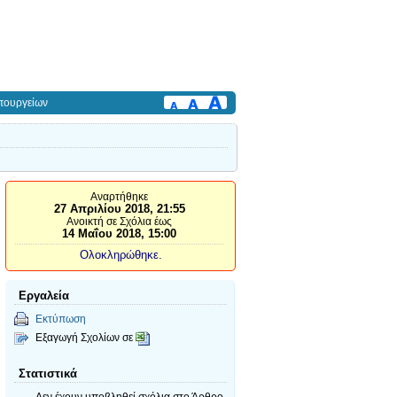
πουργείων
Αναρτήθηκε
27 Απριλίου 2018, 21:55
Ανοικτή σε Σχόλια έως
14 Μαΐου 2018, 15:00
Ολοκληρώθηκε.
Εργαλεία
Εκτύπωση
Εξαγωγή Σχολίων σε
Στατιστικά
Δεν έχουν υποβληθεί σχόλια
στο Άρθρο