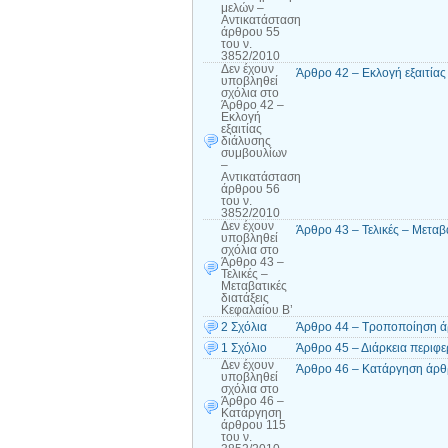
μελών –
Αντικατάσταση
άρθρου 55
του ν.
3852/2010
Δεν έχουν
Άρθρο 42 – Εκλογή εξαιτία
υποβληθεί
σχόλια
στο
Άρθρο 42 –
Εκλογή
εξαιτίας
διάλυσης
συμβουλίων
–
Αντικατάσταση
άρθρου 56
του ν.
3852/2010
Δεν έχουν
Άρθρο 43 – Τελικές – Μεταβα
υποβληθεί
σχόλια
στο
Άρθρο 43 –
Τελικές –
Μεταβατικές
διατάξεις
Κεφαλαίου Β’
2 Σχόλια
Άρθρο 44 – Τροποποίηση ά
1 Σχόλιο
Άρθρο 45 – Διάρκεια περιφε
Δεν έχουν
Άρθρο 46 – Κατάργηση άρθρ
υποβληθεί
σχόλια
στο
Άρθρο 46 –
Κατάργηση
άρθρου 115
του ν.