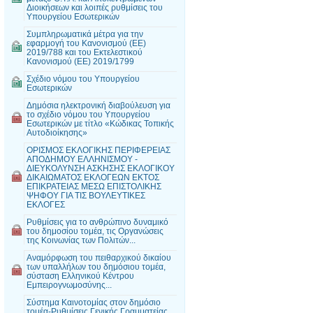
Διοικήσεων και λοιπές ρυθμίσεις του
Υπουργείου Εσωτερικών
Συμπληρωματικά μέτρα για την
εφαρμογή του Κανονισμού (ΕΕ)
2019/788 και του Εκτελεστικού
Κανονισμού (ΕΕ) 2019/1799
Σχέδιο νόμου του Υπουργείου
Εσωτερικών
Δημόσια ηλεκτρονική διαβούλευση για
το σχέδιο νόμου του Υπουργείου
Εσωτερικών με τίτλο «Κώδικας Τοπικής
Αυτοδιοίκησης»
ΟΡΙΣΜΟΣ ΕΚΛΟΓΙΚΗΣ ΠΕΡΙΦΕΡΕΙΑΣ
ΑΠΟΔΗΜΟΥ ΕΛΛΗΝΙΣΜΟΥ -
ΔΙΕΥΚΟΛΥΝΣΗ ΑΣΚΗΣΗΣ ΕΚΛΟΓΙΚΟΥ
ΔΙΚΑΙΩΜΑΤΟΣ ΕΚΛΟΓΕΩΝ ΕΚΤΟΣ
ΕΠΙΚΡΑΤΕΙΑΣ ΜΕΣΩ ΕΠΙΣΤΟΛΙΚΗΣ
ΨΗΦΟΥ ΓΙΑ ΤΙΣ ΒΟΥΛΕΥΤΙΚΕΣ
ΕΚΛΟΓΕΣ
Ρυθμίσεις για το ανθρώπινο δυναμικό
του δημοσίου τομέα, τις Οργανώσεις
της Κοινωνίας των Πολιτών...
Αναμόρφωση του πειθαρχικού δικαίου
των υπαλλήλων του δημόσιου τομέα,
σύσταση Ελληνικού Κέντρου
Εμπειρογνωμοσύνης...
Σύστημα Καινοτομίας στον δημόσιο
τομέα-Ρυθμίσεις Γενικής Γραμματείας