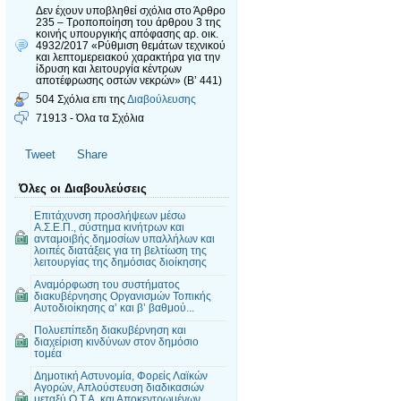
Δεν έχουν υποβληθεί σχόλια
στο Άρθρο
235 – Τροποποίηση του άρθρου 3 της
κοινής υπουργικής απόφασης αρ. οικ.
4932/2017 «Ρύθμιση θεμάτων τεχνικού
και λεπτομερειακού χαρακτήρα για την
ίδρυση και λειτουργία κέντρων
αποτέφρωσης οστών νεκρών» (Β’ 441)
504 Σχόλια επι της
Διαβούλευσης
71913 - Όλα τα Σχόλια
Tweet
Share
Όλες οι Διαβουλεύσεις
Επιτάχυνση προσλήψεων μέσω
Α.Σ.Ε.Π., σύστημα κινήτρων και
ανταμοιβής δημοσίων υπαλλήλων και
λοιπές διατάξεις για τη βελτίωση της
λειτουργίας της δημόσιας διοίκησης
Αναμόρφωση του συστήματος
διακυβέρνησης Οργανισμών Τοπικής
Αυτοδιοίκησης α’ και β’ βαθμού...
Πολυεπίπεδη διακυβέρνηση και
διαχείριση κινδύνων στον δημόσιο
τομέα
Δημοτική Αστυνομία, Φορείς Λαϊκών
Αγορών, Απλούστευση διαδικασιών
μεταξύ Ο.Τ.Α. και Αποκεντρωμένων