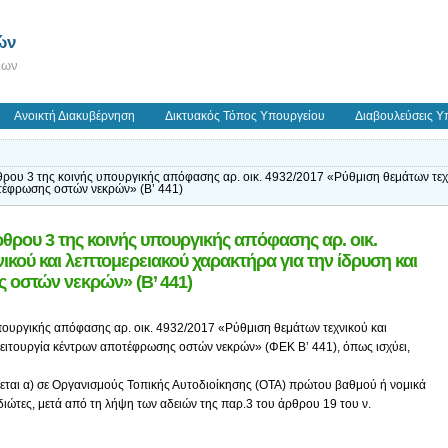
ών
εων
Ανοικτή Διακυβέρνηση
Δικτυακός Τόπος Υπουργείου
Διαβουλεύσεις Υ
ου 3 της κοινής υπουργικής απόφασης αρ. οικ. 4932/2017 «Ρύθμιση θεμάτων τεχν
οτέφρωσης οστών νεκρών» (Β’ 441)
θρου 3 της κοινής υπουργικής απόφασης αρ. οικ.
ικού και λεπτομερειακού χαρακτήρα για την ίδρυση και
 οστών νεκρών» (Β’ 441)
 υπουργικής απόφασης αρ. οικ. 4932/2017 «Ρύθμιση θεμάτων τεχνικού και
λειτουργία κέντρων αποτέφρωσης οστών νεκρών» (ΦΕΚ Β’ 441), όπως ισχύει,
πεται α) σε Οργανισμούς Τοπικής Αυτοδιοίκησης (ΟΤΑ) πρώτου βαθμού ή νομικά
διώτες, μετά από τη λήψη των αδειών της παρ.3 του άρθρου 19 του ν.