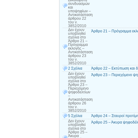
Δικαιώματα
συνδυασμών
και
υποψηφίων –
Αντικατάσταση
άρθρου 22
του ν.
3852/2010
Δεν έχουν
Άρθρο 21 – Πρόγραμμα εκλο
υποβληθεί
σχόλια
στο
Άρθρο 21 –
Πρόγραμμα
εκλογής –
Αντικατάσταση
άρθρου 23
του ν.
3852/2010
2 Σχόλια
Άρθρο 22 – Εκτύπωση και 
Δεν έχουν
Άρθρο 23 – Περιεχόμενο ψη
υποβληθεί
σχόλια
στο
Άρθρο 23 –
Περιεχόμενο
ψηφοδελτίων
–
Αντικατάσταση
άρθρου 26
του ν.
3852/2010
5 Σχόλια
Άρθρο 24 – Σταυροί προτίμ
Δεν έχουν
Άρθρο 25 – Άκυρα ψηφοδέλτ
υποβληθεί
σχόλια
στο
Άρθρο 25 –
Άκυρα