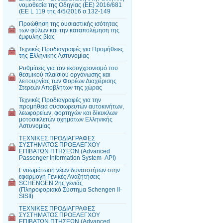
νομοθεσία της Οδηγίας (EE) 2016/681
(EE L 119 της 4/5/2016 σ.132-149
Προώθηση της ουσιαστικής ισότητας
των φύλων και την καταπολέμηση της
έμφυλης βίας
Τεχνικές Προδιαγραφές για Προμήθειες
της Ελληνικής Αστυνομίας
Ρυθμίσεις για τον εκσυγχρονισμό του
θεσμικού πλαισίου οργάνωσης και
λειτουργίας των Φορέων Διαχείρισης
Στερεών Αποβλήτων της χώρας
Τεχνικές Προδιαγραφές για την
προμήθεια συσσωρευτών αυτοκινήτων,
λεωφορείων, φορτηγών και δίκυκλων
μοτοσικλετών οχημάτων Ελληνικής
Αστυνομίας
ΤΕΧΝΙΚΕΣ ΠΡΟΔΙΑΓΡΑΦΕΣ
ΣΥΣΤΗΜΑΤΟΣ ΠΡΟΕΛΕΓΧΟΥ
ΕΠΙΒΑΤΩΝ ΠΤΗΣΕΩΝ (Advanced
Passenger Information System- API)
Ενσωμάτωση νέων δυνατοτήτων στην
εφαρμογή Γενικές Αναζητήσεις
SCHENGEN 2ης γενιάς
(Πληροφοριακό Σύστημα Schengen II-
SISII)
ΤΕΧΝΙΚΕΣ ΠΡΟΔΙΑΓΡΑΦΕΣ
ΣΥΣΤΗΜΑΤΟΣ ΠΡΟΕΛΕΓΧΟΥ
ΕΠΙΒΑΤΩΝ ΠΤΗΣΕΩΝ (Advanced