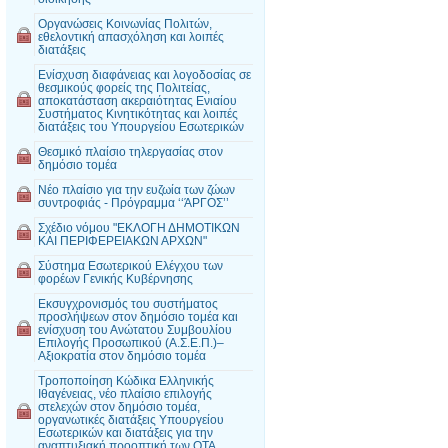
Οργανώσεις Κοινωνίας Πολιτών,
εθελοντική απασχόληση και λοιπές
διατάξεις
Ενίσχυση διαφάνειας και λογοδοσίας σε
θεσμικούς φορείς της Πολιτείας,
αποκατάσταση ακεραιότητας Ενιαίου
Συστήματος Κινητικότητας και λοιπές
διατάξεις του Υπουργείου Εσωτερικών
Θεσμικό πλαίσιο τηλεργασίας στον
δημόσιο τομέα
Νέο πλαίσιο για την ευζωία των ζώων
συντροφιάς - Πρόγραμμα ‘‘ΆΡΓΟΣ’’
Σχέδιο νόμου "ΕΚΛΟΓΗ ΔΗΜΟΤΙΚΩΝ
ΚΑΙ ΠΕΡΙΦΕΡΕΙΑΚΩΝ ΑΡΧΩΝ"
Σύστημα Εσωτερικού Ελέγχου των
φορέων Γενικής Κυβέρνησης
Εκσυγχρονισμός του συστήματος
προσλήψεων στον δημόσιο τομέα και
ενίσχυση του Ανώτατου Συμβουλίου
Επιλογής Προσωπικού (Α.Σ.Ε.Π.)–
Αξιοκρατία στον δημόσιο τομέα
Τροποποίηση Κώδικα Ελληνικής
Ιθαγένειας, νέο πλαίσιο επιλογής
στελεχών στον δημόσιο τομέα,
οργανωτικές διατάξεις Υπουργείου
Εσωτερικών και διατάξεις για την
αναπτυξιακή προοπτική των ΟΤΑ