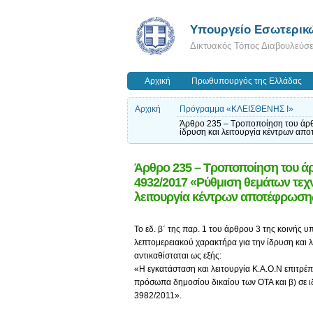
Υπουργείο Εσωτερικ
Δικτυακός Τόπος Διαβουλεύσ
Αρχική
Πρωθυπουργός της Ελλάδας
Αρχική
Πρόγραμμα «ΚΛΕΙΣΘΕΝΗΣ Ι»
Άρθρο 235 – Τροποποίηση του άρθρ
ίδρυση και λειτουργία κέντρων απ
Άρθρο 235 – Τροποποίηση του άρ
4932/2017 «Ρύθμιση θεμάτων τεχν
λειτουργία κέντρων αποτέφρωσης
Το εδ. β΄ της παρ. 1 του άρθρου 3 της κοινής
λεπτομερειακού χαρακτήρα για την ίδρυση και 
αντικαθίσταται ως εξής:
«Η εγκατάσταση και λειτουργία Κ.Α.Ο.Ν επιτρέ
πρόσωπα δημοσίου δικαίου των ΟΤΑ και β) σε ι
3982/2011».