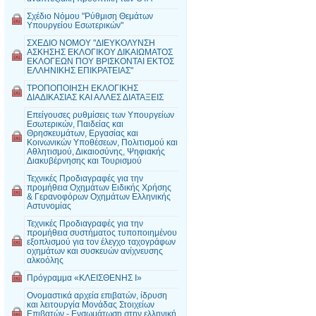
Σχέδιο Νόμου "Ρύθμιση Θεμάτων
Υπουργείου Εσωτερικών"
ΣΧΕΔΙΟ ΝΟΜΟΥ "ΔΙΕΥΚΟΛΥΝΣΗ
ΑΣΚΗΣΗΣ ΕΚΛΟΓΙΚΟΥ ΔΙΚΑΙΩΜΑΤΟΣ
ΕΚΛΟΓΕΩΝ ΠΟΥ ΒΡΙΣΚΟΝΤΑΙ ΕΚΤΟΣ
ΕΛΛΗΝΙΚΗΣ ΕΠΙΚΡΑΤΕΙΑΣ"
ΤΡΟΠΟΠΟΙΗΣΗ ΕΚΛΟΓΙΚΗΣ
ΔΙΑΔΙΚΑΣΙΑΣ ΚΑΙ ΑΛΛΕΣ ΔΙΑΤΑΞΕΙΣ
Επείγουσες ρυθμίσεις των Υπουργείων
Εσωτερικών, Παιδείας και
Θρησκευμάτων, Εργασίας και
Κοινωνικών Υποθέσεων, Πολιτισμού και
Αθλητισμού, Δικαιοσύνης, Ψηφιακής
Διακυβέρνησης και Τουρισμού
Τεχνικές Προδιαγραφές για την
προμήθεια Οχημάτων Ειδικής Χρήσης
& Γερανοφόρων Οχημάτων Ελληνικής
Αστυνομίας
Τεχνικές Προδιαγραφές για την
προμήθεια συστήματος τυποποιημένου
εξοπλισμού για τον έλεγχο ταχογράφων
οχημάτων και συσκευών ανίχνευσης
αλκοόλης
Πρόγραμμα «ΚΛΕΙΣΘΕΝΗΣ Ι»
Ονομαστικά αρχεία επιβατών, ίδρυση
και λειτουργία Μονάδας Στοιχείων
Επιβατών - Ενσωμάτωση στην ελληνική