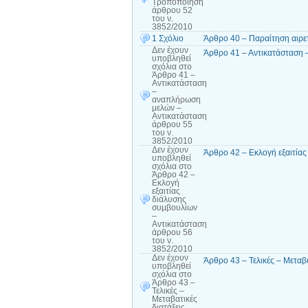
Τροποποίηση
άρθρου 52
του ν.
3852/2010
1 Σχόλιο
Άρθρο 40 – Παραίτηση αιρε
Δεν έχουν
Άρθρο 41 – Αντικατάσταση 
υποβληθεί
σχόλια
στο
Άρθρο 41 –
Αντικατάσταση
–
αναπλήρωση
μελών –
Αντικατάσταση
άρθρου 55
του ν.
3852/2010
Δεν έχουν
Άρθρο 42 – Εκλογή εξαιτία
υποβληθεί
σχόλια
στο
Άρθρο 42 –
Εκλογή
εξαιτίας
διάλυσης
συμβουλίων
–
Αντικατάσταση
άρθρου 56
του ν.
3852/2010
Δεν έχουν
Άρθρο 43 – Τελικές – Μεταβα
υποβληθεί
σχόλια
στο
Άρθρο 43 –
Τελικές –
Μεταβατικές
διατάξεις