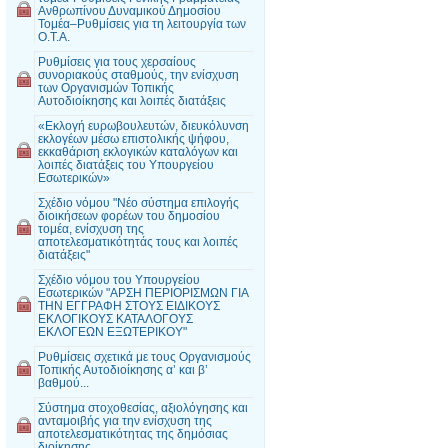
Ανθρωπίνου Δυναμικού Δημοσίου
Τομέα–Ρυθμίσεις για τη λειτουργία των
Ο.Τ.Α.
Ρυθμίσεις για τους χερσαίους
συνοριακούς σταθμούς, την ενίσχυση
των Οργανισμών Τοπικής
Αυτοδιοίκησης και λοιπές διατάξεις
«Εκλογή ευρωβουλευτών, διευκόλυνση
εκλογέων μέσω επιστολικής ψήφου,
εκκαθάριση εκλογικών καταλόγων και
λοιπές διατάξεις του Υπουργείου
Εσωτερικών»
Σχέδιο νόμου "Νέο σύστημα επιλογής
διοικήσεων φορέων του δημοσίου
τομέα, ενίσχυση της
αποτελεσματικότητάς τους και λοιπές
διατάξεις"
Σχέδιο νόμου του Υπουργείου
Εσωτερικών "ΑΡΣΗ ΠΕΡΙΟΡΙΣΜΩΝ ΓΙΑ
ΤΗΝ ΕΓΓΡΑΦΗ ΣΤΟΥΣ ΕΙΔΙΚΟΥΣ
ΕΚΛΟΓΙΚΟΥΣ ΚΑΤΑΛΟΓΟΥΣ
ΕΚΛΟΓΕΩΝ ΕΞΩΤΕΡΙΚΟΥ"
Ρυθμίσεις σχετικά με τους Οργανισμούς
Τοπικής Αυτοδιοίκησης α’ και β’
βαθμού...
Σύστημα στοχοθεσίας, αξιολόγησης και
ανταμοιβής για την ενίσχυση της
αποτελεσματικότητας της δημόσιας
διοίκησης