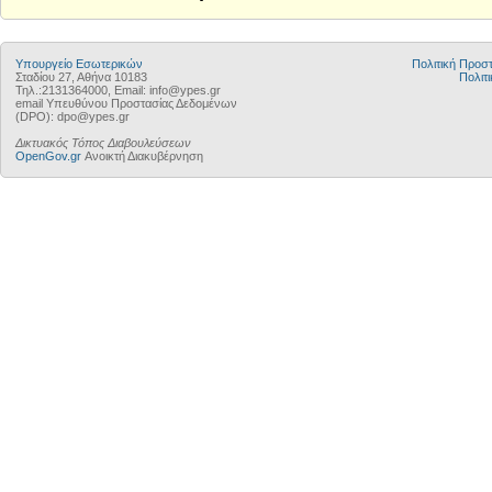
Υπουργείο Εσωτερικών
Πολιτική Προ
Σταδίου 27, Αθήνα 10183
Πολιτι
Τηλ.:2131364000, Email: info@ypes.gr
email Υπευθύνου Προστασίας Δεδομένων
(DPO): dpo@ypes.gr
Δικτυακός Τόπος Διαβουλεύσεων
OpenGov.gr
Ανοικτή Διακυβέρνηση