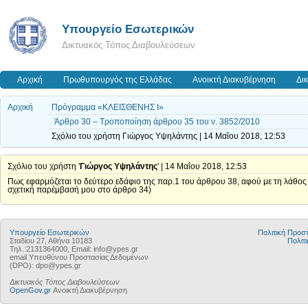
Υπουργείο Εσωτερικών
Δικτυακός Τόπος Διαβουλεύσεων
Αρχική
Πρωθυπουργός της Ελλάδας
Ανοικτή Διακυβέρνηση
Δι
Αρχική
Πρόγραμμα «ΚΛΕΙΣΘΕΝΗΣ Ι»
Άρθρο 30 – Τροποποίηση άρθρου 35 του ν. 3852/2010
Σχόλιο του χρήστη Γιώργος Υψηλάντης | 14 Μαΐου 2018, 12:53
Σχόλιο του χρήστη '
Γιώργος Υψηλάντης
' | 14 Μαΐου 2018, 12:53
Πως εφαρμόζεται το δεύτερο εδάφιο της παρ.1 του άρθρου 38, αφού με τη λάθος
σχετική παρέμβασή μου στο άρθρο 34)
Υπουργείο Εσωτερικών
Πολιτική Προ
Σταδίου 27, Αθήνα 10183
Πολιτι
Τηλ.:2131364000, Email: info@ypes.gr
email Υπευθύνου Προστασίας Δεδομένων
(DPO): dpo@ypes.gr
Δικτυακός Τόπος Διαβουλεύσεων
OpenGov.gr
Ανοικτή Διακυβέρνηση