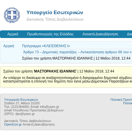
Υπουργείο Εσωτερικών
Δικτυακός Τόπος Διαβουλεύσεων
Αρχική
Πρωθυπουργός της Ελλάδας
Ανοικτή Διακυβέρνηση
Δι
Αρχική
Πρόγραμμα «ΚΛΕΙΣΘΕΝΗΣ Ι»
Άρθρο 73 – Δημοτικές παρατάξεις – Αντικατάσταση άρθρου 66 του ν
Σχόλιο του χρήστη ΜΑΣΤΟΡΑΚΗΣ ΙΩΑΝΝΗΣ | 12 Μαΐου 2018, 12:44
Σχόλιο του χρήστη '
ΜΑΣΤΟΡΑΚΗΣ ΙΩΑΝΝΗΣ
' | 12 Μαΐου 2018, 12:44
Αν υπάρχει το δικαίωμα σε ανεξαρτητοποιημένο ή διαγραμμένο δημοτικό σύμβουλ
καταστρατηγείται η επιλογή του δημότη που έγινε μέσω Δημοτικών Παρατάξεων κα
Υπουργείο Εσωτερικών
Πολιτική Προ
Σταδίου 27, Αθήνα 10183
Πολιτι
Τηλ.:2131364000, Email: info@ypes.gr
email Υπευθύνου Προστασίας Δεδομένων
(DPO): dpo@ypes.gr
Δικτυακός Τόπος Διαβουλεύσεων
OpenGov.gr
Ανοικτή Διακυβέρνηση