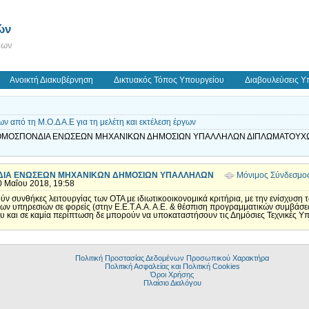
ών
εων
Ανοικτή Διακυβέρνηση
Δικτυακός Τόπος Υπουργείου
Διαβουλεύσεις Υ
 από τη Μ.Ο.Δ Α.Ε για τη μελέτη και εκτέλεση έργων
Α ΟΜΟΣΠΟΝΔΙΑ ΕΝΩΣΕΩΝ ΜΗΧΑΝΙΚΩΝ ΔΗΜΟΣΙΩΝ ΥΠΑΛΛΗΛΩΝ ΔΙΠΛΩΜΑΤΟΥΧΩΝ
ΔΙΑ ΕΝΩΣΕΩΝ ΜΗΧΑΝΙΚΩΝ ΔΗΜΟΣΙΩΝ ΥΠΑΛΛΗΛΩΝ
Μόνιμος Σύνδεσμο
10 Μαΐου 2018, 19:58
ν συνθήκες λειτουργίας των ΟΤΑ με ιδιωτικοοικονομικά κριτήρια, με την ενίσχυσ
ν υπηρεσιών σε φορείς (στην Ε.Ε.Τ.Α.Α. Α.Ε. & θέσπιση προγραμματικών συμβάσεων
υ και σε καμία περίπτωση δε μπορούν να υποκαταστήσουν τις Δημόσιες Τεχνικές Υ
Πολιτική Προστασίας Δεδομένων Προσωπικού Χαρακτήρα
Πολιτική Ασφαλείας και Πολιτική Cookies
Όροι Χρήσης
Πλαίσιο Διαλόγου