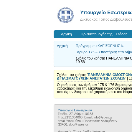
Υπουργείο Εσωτερικ
Δικτυακός Τόπος Διαβουλεύσ
Αρχική
Πρωθυπουργός της Ελλάδας
Αρχική
Πρόγραμμα «ΚΛΕΙΣΘΕΝΗΣ Ι»
Άρθρο 175 – Υποστήριξη των Δήμων
Σχόλιο του χρήστη ΠΑΝΕΛΛΗΝΙ
19:58
Σχόλιο του χρήστη '
ΠΑΝΕΛΛΗΝΙΑ ΟΜΟΣΠΟΝ
ΔΙΠΛΩΜΑΤΟΥΧΩΝ ΑΝΩΤΑΤΩΝ ΣΧΟΛΩΝ
' | 
Οι ρυθμίσεις των άρθρων 175 & 176 δημιουργού
χαρακτήρα) και την ξεκάθαρη εκχώρηση δημόσιω
που έχουν διαφορετικό χαρακτήρα εκ του Νόμο
Υπουργείο Εσωτερικών
Σταδίου 27, Αθήνα 10183
Τηλ.:2131364000, Email: info@ypes.gr
email Υπευθύνου Προστασίας Δεδομένων
(DPO): dpo@ypes.gr
Δικτυακός Τόπος Διαβουλεύσεων