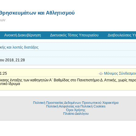
 Θρησκευμάτων και Αθλητισμού
εων
Ανοικτή Διακυβέρνηση
Δικτυακός Τόπος Υπουργείου
Διαβουλεύσεις Υ
ής και λοιπές διατάξεις
ίου 2018, 21:28
21:25
Μόνιμος Σύνδεσμο
αιης ένταξης των καθηγητών Α΄ Βαθμίδας στο Πανεπιστήμιο Δ. Αττικής, χωρίς περ
ευτικό ίδρυμα
Πολιτική Προστασίας Δεδομένων Προσωπικού Χαρακτήρα
Πολιτική Ασφαλείας και Πολιτική Cookies
Όροι Χρήσης
Πλαίσιο Διαλόγου