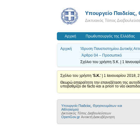
Υπουργείο Παιδείας,
Δικτυακός Τόπος Διαβουλεύσ
Αρχική
Πρωθυπουργός της Ελλάδας
Αρχική
Ίδρυση Πανεπιστημίου Δυτικής Αττικ
Άρθρο 04 – Προσωπικό
Σχόλιο του χρήστη S.K. | 1 Ιανουαρ
Σχόλιο του χρήστη '
S.K.
' | 1 Ιανουαρίου 2018, 
Θεωρώ απαραίτητη την επανεξέταση της αυτοδίκ
υποβαθμίζει de facto και a priori το νέο εκαπιδ
Υπουργείο Παιδείας, Θρησκευμάτων και
Αθλητισμού
Δικτυακός Τόπος Διαβουλεύσεων
OpenGov.gr
Ανοικτή Διακυβέρνηση