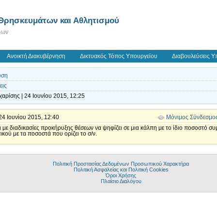
 Θρησκευμάτων και Αθλητισμού
εων
Ανοικτή Διακυβέρνηση
Δικτυακός Τόπος Υπουργείου
Διαβουλεύσεις Υ
υση
εις
αρίσης | 24 Ιουνίου 2015, 12:25
| 24 Ιουνίου 2015, 12:40
Μόνιμος Σύνδεσμο
ι με διαδικασίες προκήρυξης θέσεων να ψηφίζει σε μια κάλπη με το ίδιο ποσοστό σ
κού με τα ποσοστά που ορίζει το σ/ν.
Πολιτική Προστασίας Δεδομένων Προσωπικού Χαρακτήρα
Πολιτική Ασφαλείας και Πολιτική Cookies
Όροι Χρήσης
Πλαίσιο Διαλόγου