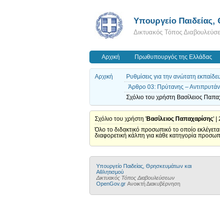
Υπουργείο Παιδείας,
Δικτυακός Τόπος Διαβουλεύσ
Αρχική
Πρωθυπουργός της Ελλάδας
Αρχική
Ρυθμίσεις για την ανώτατη εκπαίδε
Άρθρο 03: Πρύτανης – Αντιπρυτάν
Σχόλιο του χρήστη Βασίλειος Παπαχ
Σχόλιο του χρήστη '
Βασίλειος Παπαχαρίσης
' 
Όλο το διδακτικό προσωπικό το οποίο εκλέγετα
διαφορετική κάλπη για κάθε κατηγορία προσωπι
Υπουργείο Παιδείας, Θρησκευμάτων και
Αθλητισμού
Δικτυακός Τόπος Διαβουλεύσεων
OpenGov.gr
Ανοικτή Διακυβέρνηση