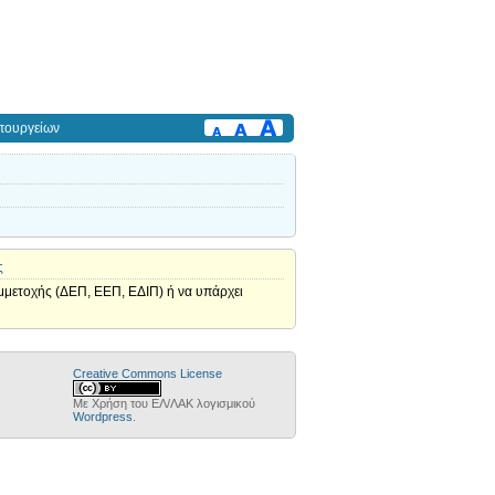
πουργείων
ς
υμμετοχής (ΔΕΠ, ΕΕΠ, ΕΔΙΠ) ή να υπάρχει
Creative Commons License
Με Χρήση του ΕΛ/ΛΑΚ λογισμικού
Wordpress
.