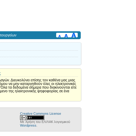
πουργείων
ς
αγών. Διευκολύνει επίσης τον καθένα μας μιας
 νόμου να μην καταργηθούν όλες οι ηλεκτρονικές
 Όλα τα δεδομένα σήμερα που διακινούνται είτε
νόμενο της ηλεκτρονικής ψηφοφορίας σε ένα
Creative Commons License
Με Χρήση του ΕΛ/ΛΑΚ λογισμικού
Wordpress
.