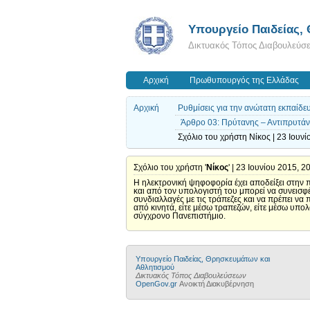
Υπουργείο Παιδείας,
Δικτυακός Τόπος Διαβουλεύσ
Αρχική
Πρωθυπουργός της Ελλάδας
Αρχική
Ρυθμίσεις για την ανώτατη εκπαίδε
Άρθρο 03: Πρύτανης – Αντιπρυτάν
Σχόλιο του χρήστη Νίκος | 23 Ιουνί
Σχόλιο του χρήστη '
Νίκος
' | 23 Ιουνίου 2015, 2
Η ηλεκτρονική ψηφοφορία έχει αποδείξει στην π
και από τον υπολογιστή του μπορεί να συνεισφέρ
συνδιαλλαγές με τις τράπεζες και να πρέπει ν
από κινητά, είτε μέσω τραπεζών, είτε μέσω υπο
σύγχρονο Πανεπιστήμιο.
Υπουργείο Παιδείας, Θρησκευμάτων και
Αθλητισμού
Δικτυακός Τόπος Διαβουλεύσεων
OpenGov.gr
Ανοικτή Διακυβέρνηση