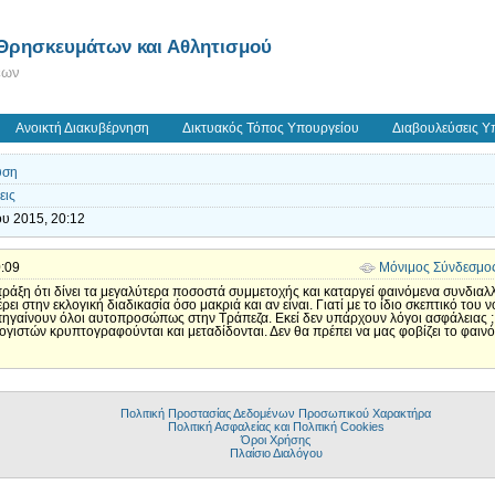
 Θρησκευμάτων και Αθλητισμού
εων
Ανοικτή Διακυβέρνηση
Δικτυακός Τόπος Υπουργείου
Διαβουλεύσεις Υ
υση
εις
ου 2015, 20:12
0:09
Μόνιμος Σύνδεσμο
ράξη ότι δίνει τα μεγαλύτερα ποσοστά συμμετοχής και καταργεί φαινόμενα συνδιαλλ
ει στην εκλογική διαδικασία όσο μακριά και αν είναι. Γιατί με το ίδιο σκεπτικό του
α πηγαίνουν όλοι αυτοπροσώπως στην Τράπεζα. Εκεί δεν υπάρχουν λόγοι ασφάλειας ;
λογιστών κρυπτογραφούνται και μεταδίδονται. Δεν θα πρέπει να μας φοβίζει το φαι
Πολιτική Προστασίας Δεδομένων Προσωπικού Χαρακτήρα
Πολιτική Ασφαλείας και Πολιτική Cookies
Όροι Χρήσης
Πλαίσιο Διαλόγου