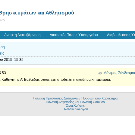
 Θρησκευμάτων και Αθλητισμού
εων
Ανοικτή Διακυβέρνηση
Δικτυακός Τόπος Υπουργείου
Διαβουλεύσεις Υ
υση
εις
ου 2015, 15:35
5:53
Μόνιμος Σύνδεσμο
ά Καθηγητής Α’ Βαθμίδας όπως έχει αποδείξει η ακαδημαϊκή εμπειρία.
Πολιτική Προστασίας Δεδομένων Προσωπικού Χαρακτήρα
Πολιτική Ασφαλείας και Πολιτική Cookies
Όροι Χρήσης
Πλαίσιο Διαλόγου