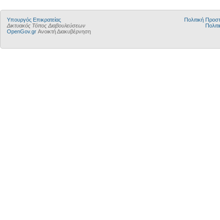
Υπουργός Επικρατείας
Πολιτική Προ
Δικτυακός Τόπος Διαβουλεύσεων
Πολιτι
OpenGov.gr
Ανοικτή Διακυβέρνηση