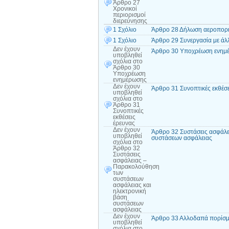
Άρθρο 27
Χρονικοί
περιορισμοί
διερεύνησης
1 Σχόλιο
Άρθρο 28 Δήλωση αεροπορι
1 Σχόλιο
Άρθρο 29 Συνεργασία με άλ
Δεν έχουν
Άρθρο 30 Υποχρέωση ενημ
υποβληθεί
σχόλια
στο
Άρθρο 30
Υποχρέωση
ενημέρωσης
Δεν έχουν
Άρθρο 31 Συνοπτικές εκθέσε
υποβληθεί
σχόλια
στο
Άρθρο 31
Συνοπτικές
εκθέσεις
έρευνας
Δεν έχουν
Άρθρο 32 Συστάσεις ασφάλε
υποβληθεί
συστάσεων ασφάλειας
σχόλια
στο
Άρθρο 32
Συστάσεις
ασφάλειας –
Παρακολούθηση
των
συστάσεων
ασφάλειας και
ηλεκτρονική
βάση
συστάσεων
ασφάλειας
Δεν έχουν
Άρθρο 33 Αλλοδαπά πορίσμ
υποβληθεί
σχόλια
στο