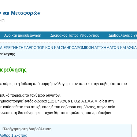
 και Μεταφορών
εων
Ανοικτή Διακυβέρνηση
Δικτυακός Τόπος Υπουργείου
Διαβουλεύσεις Υ
 ΔΙΕΡΕΥΝΗΣΗΣ ΑΕΡΟΠΟΡΙΚΩΝ ΚΑΙ ΣΙΔΗΡΟΔΡΟΜΙΚΩΝ ΑΤΥΧΗΜΑΤΩΝ ΚΑΙ ΑΣΦ
ερεύνησης
διερεύνησης
με πόρισμα ή έκθεση υπό μορφή ανάλογη με τον τύπο και την σοβαρότητα του
 τελικό πόρισμα το ταχύτερο δυνατόν.
δημοσιοποιηθεί εντός δώδεκα (12) μηνών, ο Ε.Ο.Δ.Α.Σ.Α.Α.Μ. δίδει στη
 κάθε επέτειο του ατυχήματος ή του σοβαρού συμβάντος, στην οποία
νεται στη διερεύνηση και τυχόν θέματα ασφάλειας που προέκυψαν.
Πλοήγηση στη Διαβούλευση
ς Άρθρο 1 Σκοπός