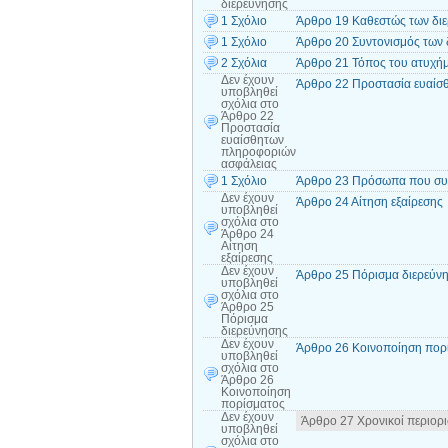
διερεύνησης
1 Σχόλιο
Άρθρο 19 Καθεστώς των δι
1 Σχόλιο
Άρθρο 20 Συντονισμός των 
2 Σχόλια
Άρθρο 21 Τόπος του ατυχήμ
Δεν έχουν
Άρθρο 22 Προστασία ευαίσ
υποβληθεί
σχόλια
στο
Άρθρο 22
Προστασία
ευαίσθητων
πληροφοριών
ασφάλειας
1 Σχόλιο
Άρθρο 23 Πρόσωπα που συμ
Δεν έχουν
Άρθρο 24 Αίτηση εξαίρεσης
υποβληθεί
σχόλια
στο
Άρθρο 24
Αίτηση
εξαίρεσης
Δεν έχουν
Άρθρο 25 Πόρισμα διερεύν
υποβληθεί
σχόλια
στο
Άρθρο 25
Πόρισμα
διερεύνησης
Δεν έχουν
Άρθρο 26 Κοινοποίηση πορ
υποβληθεί
σχόλια
στο
Άρθρο 26
Κοινοποίηση
πορίσματος
Δεν έχουν
Άρθρο 27 Χρονικοί περιορι
υποβληθεί
σχόλια
στο