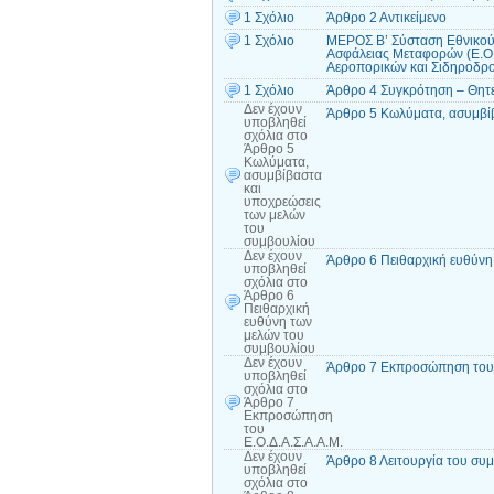
1 Σχόλιο
Άρθρο 2 Αντικείμενο
1 Σχόλιο
ΜΕΡΟΣ Β’ Σύσταση Εθνικού
Ασφάλειας Μεταφορών (Ε.Ο.
Αεροπορικών και Σιδηροδρ
1 Σχόλιο
Άρθρο 4 Συγκρότηση – Θητ
Δεν έχουν
Άρθρο 5 Κωλύματα, ασυμβίβ
υποβληθεί
σχόλια
στο
Άρθρο 5
Κωλύματα,
ασυμβίβαστα
και
υποχρεώσεις
των μελών
του
συμβουλίου
Δεν έχουν
Άρθρο 6 Πειθαρχική ευθύνη
υποβληθεί
σχόλια
στο
Άρθρο 6
Πειθαρχική
ευθύνη των
μελών του
συμβουλίου
Δεν έχουν
Άρθρο 7 Εκπροσώπηση του 
υποβληθεί
σχόλια
στο
Άρθρο 7
Εκπροσώπηση
του
Ε.Ο.Δ.Α.Σ.Α.Α.Μ.
Δεν έχουν
Άρθρο 8 Λειτουργία του συμ
υποβληθεί
σχόλια
στο