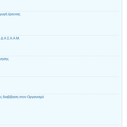
γωγή έρευνας
Δ.Α.Σ.Α.Α.Μ.
ύνησης
ς διαβίβαση στον Οργανισμό