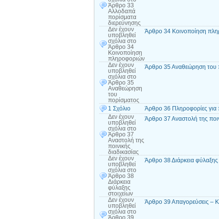
Άρθρο 33
Αλλοδαπά
πορίσματα
διερεύνησης
Δεν έχουν
Άρθρο 34 Κοινοποίηση πλ
υποβληθεί
σχόλια
στο
Άρθρο 34
Κοινοποίηση
πληροφοριών
Δεν έχουν
Άρθρο 35 Αναθεώρηση του 
υποβληθεί
σχόλια
στο
Άρθρο 35
Αναθεώρηση
του
πορίσματος
1 Σχόλιο
Άρθρο 36 Πληροφορίες για 
Δεν έχουν
Άρθρο 37 Αναστολή της ποιν
υποβληθεί
σχόλια
στο
Άρθρο 37
Αναστολή της
ποινικής
διαδικασίας
Δεν έχουν
Άρθρο 38 Διάρκεια φύλαξης 
υποβληθεί
σχόλια
στο
Άρθρο 38
Διάρκεια
φύλαξης
στοιχείων
Δεν έχουν
Άρθρο 39 Απαγορεύσεις – 
υποβληθεί
σχόλια
στο
Άρθρο 39