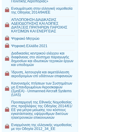
Πολιτικής Αεροπορίας»
Ενσωμάτωση στην ελληνική νομοθεσία
της Οδηγίας 2014/94/EE
ΑΠΛΟΠΟΙΗΣΗ ΔΙΑΔΙΚΑΣΙΑΣ
ΑΔΕΙΟΔΟΤΗΣΗΣ ΚΑΙ ΛΟΙΠΕΣ
ΔΙΑΤΑΞΕΙΣ ΠΡΑΤΗΡΙΩΝ ΠΑΡΟΧΗΣ
ΚΑΥΣΙΜΩΝ ΚΑΙ ΕΝΕΡΓΕΙΑΣ
Ψηφιακό Μητρώο
Ψηφιακή Ελλάδα 2021
Διαδικασίες κεντρικού ελέγχου και
διαφάνειας στο σύστημα παραγωγής
δημοσίων και ιδιωτικών τεχνικών έργων
και υποδομών
Ίδρυση, λειτουργία και εκμετάλλευση
αεροδρομίων επί υδάτινων επιφανειών
Κανονισμός πτήσεων των Συστημάτων
μη Επανδρωμένων Αεροσκαφών
(ΣμηΕΑ) - Unmanned Aircraft Systems
(UAS)
Προσαρμογή της Εθνικής Νομοθεσίας
στις προβλέψεις της Οδηγίας 2014/61/
ΕΕ για μέτρα μείωσης του κόστους
εγκατάστασης υψίρρυθμων δικτύων
ηλεκτρονικών επικοινωνιών
Εναρμόνιση της ελληνικής νομοθεσίας
με την Οδηγία 2012_34_ΕΕ