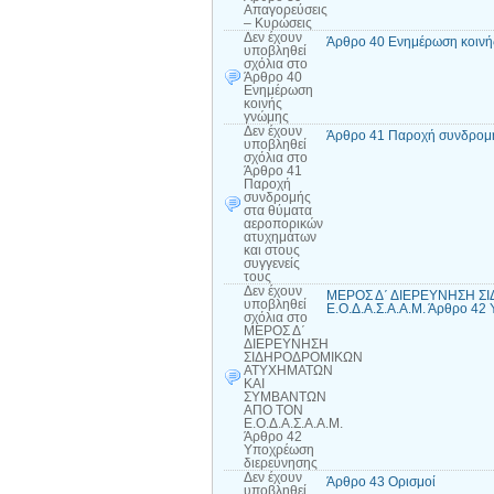
Απαγορεύσεις
– Κυρώσεις
Δεν έχουν
Άρθρο 40 Ενημέρωση κοινή
υποβληθεί
σχόλια
στο
Άρθρο 40
Ενημέρωση
κοινής
γνώμης
Δεν έχουν
Άρθρο 41 Παροχή συνδρομής
υποβληθεί
σχόλια
στο
Άρθρο 41
Παροχή
συνδρομής
στα θύματα
αεροπορικών
ατυχημάτων
και στους
συγγενείς
τους
Δεν έχουν
ΜΕΡΟΣ Δ΄ ΔΙΕΡΕΥΝΗΣΗ 
υποβληθεί
Ε.Ο.Δ.Α.Σ.Α.Α.Μ. Άρθρο 42
σχόλια
στο
ΜΕΡΟΣ Δ΄
ΔΙΕΡΕΥΝΗΣΗ
ΣΙΔΗΡΟΔΡΟΜΙΚΩΝ
ΑΤΥΧΗΜΑΤΩΝ
ΚΑΙ
ΣΥΜΒΑΝΤΩΝ
ΑΠΟ ΤΟΝ
Ε.Ο.Δ.Α.Σ.Α.Α.Μ.
Άρθρο 42
Υποχρέωση
διερεύνησης
Δεν έχουν
Άρθρο 43 Ορισμοί
υποβληθεί