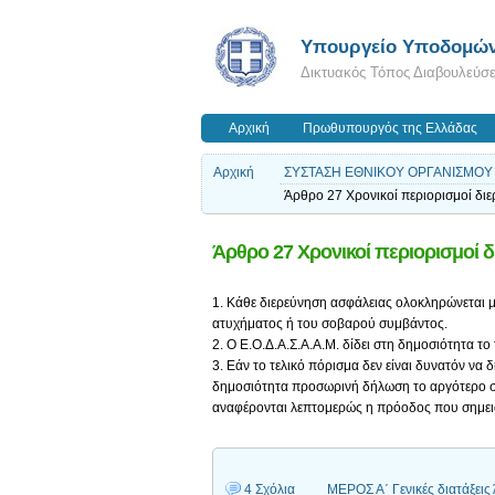
Υπουργείο Υποδομών
Δικτυακός Τόπος Διαβουλεύσ
Αρχική
Πρωθυπουργός της Ελλάδας
Αρχική
ΣΥΣΤΑΣΗ ΕΘΝΙΚΟΥ ΟΡΓΑΝΙΣΜΟΥ
Άρθρο 27 Χρονικοί περιορισμοί δι
Άρθρο 27 Χρονικοί περιορισμοί 
1. Κάθε διερεύνηση ασφάλειας ολοκληρώνεται 
ατυχήματος ή του σοβαρού συμβάντος.
2. Ο Ε.Ο.Δ.Α.Σ.Α.Α.Μ. δίδει στη δημοσιότητα το
3. Εάν το τελικό πόρισμα δεν είναι δυνατόν να 
δημοσιότητα προσωρινή δήλωση το αργότερο σε
αναφέρονται λεπτομερώς η πρόοδος που σημειώ
4 Σχόλια
ΜΕΡΟΣ Α΄ Γενικές διατάξει