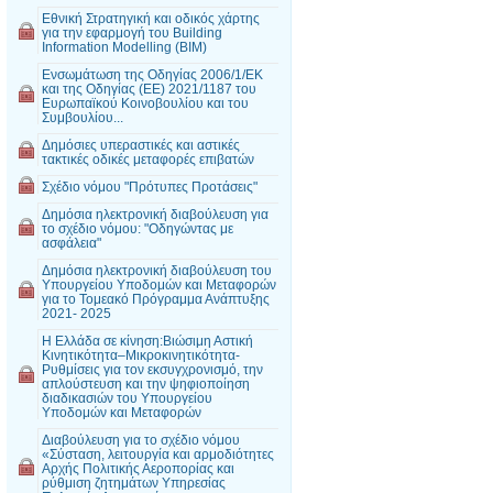
Εθνική Στρατηγική και οδικός χάρτης
για την εφαρμογή του Building
Information Modelling (BIM)
Ενσωμάτωση της Οδηγίας 2006/1/ΕΚ
και της Οδηγίας (ΕΕ) 2021/1187 του
Ευρωπαϊκού Κοινοβουλίου και του
Συμβουλίου...
Δημόσιες υπεραστικές και αστικές
τακτικές οδικές μεταφορές επιβατών
Σχέδιο νόμου "Πρότυπες Προτάσεις"
Δημόσια ηλεκτρονική διαβούλευση για
το σχέδιο νόμου: "Οδηγώντας με
ασφάλεια"
Δημόσια ηλεκτρονική διαβούλευση του
Υπουργείου Υποδομών και Μεταφορών
για το Τομεακό Πρόγραμμα Ανάπτυξης
2021- 2025
Η Ελλάδα σε κίνηση:Βιώσιμη Αστική
Κινητικότητα–Μικροκινητικότητα-
Ρυθμίσεις για τον εκσυγχρονισμό, την
απλούστευση και την ψηφιοποίηση
διαδικασιών του Υπουργείου
Υποδομών και Μεταφορών
Διαβούλευση για το σχέδιο νόμου
«Σύσταση, λειτουργία και αρμοδιότητες
Αρχής Πολιτικής Αεροπορίας και
ρύθμιση ζητημάτων Υπηρεσίας