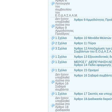
Άρθρο 8
Λειτουργία
του
συμβουλίου
του
Ε.Ο.Δ.Α.Σ.Α.Α.Μ.
Δεν έχουν
Άρθρο 9 Αρμοδιότητες Προ
υποβληθεί
σχόλια
στο
Άρθρο 9
Αρμοδιότητες
Προέδρου
1 Σχόλιο
Άρθρο 10 Μονάδα Μελετών 
2 Σχόλια
Άρθρο 11 Πόροι
3 Σχόλια
Άρθρο 12 Αποζημίωση των Δ
Συμβάντων του Ε.Ο.Δ.Α.Σ.Α
1 Σχόλιο
Άρθρο 13 Εξουσιοδοτικές δι
1 Σχόλιο
ΜΕΡΟΣ Γ΄ ΔΙΕΡΕΥΝΗΣΗ ΑΕ
Άρθρο 14 Πεδίο εφαρμογής
1 Σχόλιο
Άρθρο 15 Ορισμοί
Δεν έχουν
Άρθρο 16 Σοβαρά συμβάντ
υποβληθεί
σχόλια
στο
Άρθρο 16
Σοβαρά
συμβάντα
1 Σχόλιο
Άρθρο 17 Σκοπός και υποχ
Δεν έχουν
Άρθρο 18 Διαδικασία διερε
υποβληθεί
σχόλια
στο
Άρθρο 18
Διαδικασία