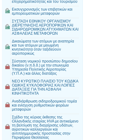
επιχειρηματικότητας και του τουρισμού
Εκσυγχρονισμός των επιβατικών και
εμπορευματικών μεταφορών
ΣΥΣΤΑΣΗ ΕΘΝΙΚΟΥ ΟΡΓΑΝΙΣΜΟΥ
ΔΙΕΡΕΥΝΗΣΗΣ ΑΕΡΟΠΟΡΙΚΩΝ ΚΑΙ
ΣΙΔΗΡΟΔΡΟΜΙΚΩΝ ΑΤΥΧΗΜΑΤΩΝ ΚΑΙ
ΑΣΦΑΛΕΙΑΣ ΜΕΤΑΦΟΡΩΝ
Δικαιώματα των ατόμων με αναπηρία
και των ατόμων με μειωμένη
κινητικότητα όταν ταξιδεύουν
αεροπορικώς
Σύσταση νομικού προσώπου δημοσίου
δικαίου (ν.π.δ.δ.) με την επωνυμία
Υπηρεσία Πολιτικής Αεροπορίας
(Υ.Π.Α.) και άλλες διατάξεις
ΝΕΟ ΚΥΡΩΤΙΚΟ ΠΛΑΙΣΙΟ ΤΟΥ ΚΩΔΙΚΑ
ΟΔΙΚΗΣ ΚΥΚΛΟΦΟΡΙΑΣ ΚΑΙ ΛΟΙΠΕΣ
ΔΙΑΤΑΞΕΙΣ ΓΙΑ ΤΗΝ ΑΣΦΑΛΗ
ΚΙΝΗΤΙΚΟΤΗΤΑ
Αναδιάρθρωση σιδηροδρομικού τομέα
και ενίσχυση ρυθμιστικών φορέων
μεταφορών
Σχέδιο της κύριας έκθεσης της
Ολλανδικής εταιρίας HVA με αντικείμενο
τη βελτίωση της διαχείρισης υδάτων,
αγροτικών καλλιεργειών και
αντιπλημμυρικής προστασίας στην
Περιφέρεια Θεσσαλίας