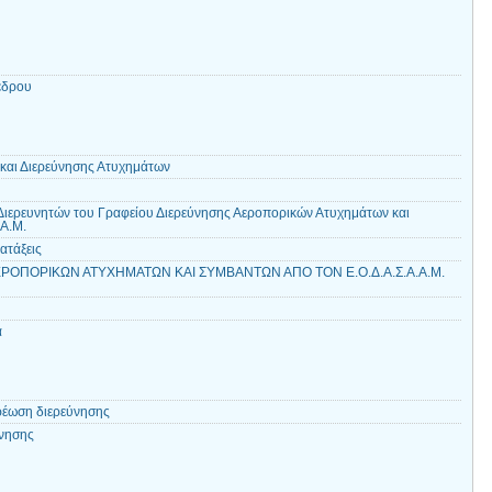
έδρου
και Διερεύνησης Ατυχημάτων
ιερευνητών του Γραφείου Διερεύνησης Αεροπορικών Ατυχημάτων και
.Α.Μ.
ατάξεις
ΡΟΠΟΡΙΚΩΝ ΑΤΥΧΗΜΑΤΩΝ ΚΑΙ ΣΥΜΒΑΝΤΩΝ ΑΠΟ ΤΟΝ Ε.Ο.Δ.Α.Σ.Α.Α.Μ.
α
ρέωση διερεύνησης
ύνησης