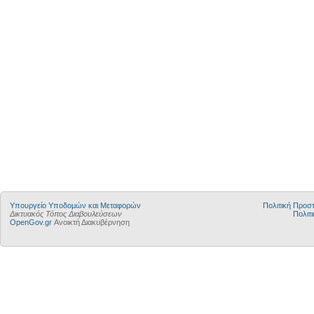
Υπουργείο Υποδομών και Μεταφορών
Πολιτική Προ
Δικτυακός Τόπος Διαβουλεύσεων
Πολιτι
OpenGov.gr
Ανοικτή Διακυβέρνηση