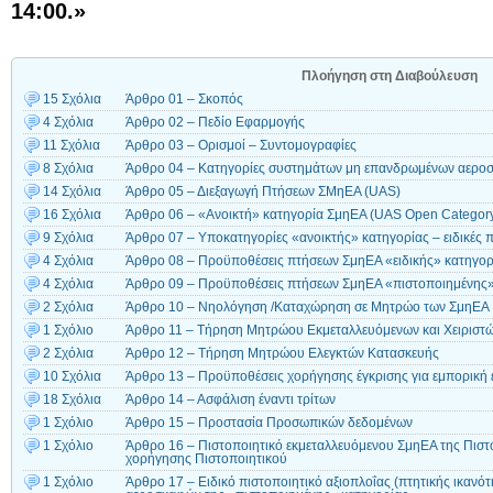
14:00.»
Πλοήγηση στη Διαβούλευση
15 Σχόλια
Άρθρο 01 – Σκοπός
4 Σχόλια
Άρθρο 02 – Πεδίο Εφαρμογής
11 Σχόλια
Άρθρο 03 – Ορισμοί – Συντομογραφίες
8 Σχόλια
Άρθρο 04 – Κατηγορίες συστημάτων μη επανδρωμένων αερο
14 Σχόλια
Άρθρο 05 – Διεξαγωγή Πτήσεων ΣΜηΕΑ (UAS)
16 Σχόλια
Άρθρο 06 – «Ανοικτή» κατηγορία ΣμηΕΑ (UAS Open Categor
9 Σχόλια
Άρθρο 07 – Υποκατηγορίες «ανοικτής» κατηγορίας – ειδικές 
4 Σχόλια
Άρθρο 08 – Προϋποθέσεις πτήσεων ΣμηΕΑ «ειδικής» κατηγορ
4 Σχόλια
Άρθρο 09 – Προϋποθέσεις πτήσεων ΣμηΕΑ «πιστοποιημένης»
2 Σχόλια
Άρθρο 10 – Νηολόγηση /Καταχώρηση σε Μητρώο των ΣμηΕΑ
1 Σχόλιο
Άρθρο 11 – Τήρηση Μητρώου Εκμεταλλευόμενων και Χειριστ
2 Σχόλια
Άρθρο 12 – Τήρηση Μητρώου Ελεγκτών Κατασκευής
10 Σχόλια
Άρθρο 13 – Προϋποθέσεις χορήγησης έγκρισης για εμπορική
18 Σχόλια
Άρθρο 14 – Ασφάλιση έναντι τρίτων
1 Σχόλιο
Άρθρο 15 – Προστασία Προσωπικών δεδομένων
1 Σχόλιο
Άρθρο 16 – Πιστοποιητικό εκμεταλλευόμενου ΣμηΕΑ της Πιστ
χορήγησης Πιστοποιητικού
1 Σχόλιο
Άρθρο 17 – Ειδικό πιστοποιητικό αξιοπλοΐας (πτητικής ικα