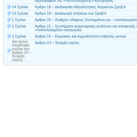
αεροσκαφών της «πιστοποιημένης» κατηγορίας
14 Σχόλια
Άρθρο 18 – Διαδικασία Αδειοδότησης Χειριστών ΣμηΕΑ
13 Σχόλια
Άρθρο 19 – Διεξαγωγή πτήσεων των ΣμηΕΑ
1 Σχόλιο
Άρθρο 20 – Σταθμός εδάφους Συστημάτων μη – επανδρωμέν
2 Σχόλια
Άρθρο 21 – Συστήματα αναγνώρισης κινδύνου και αποφυγής σ
«πιστοποιημένη» κατηγορία
2 Σχόλια
Άρθρο 22 – Κυρώσεις και Αρμοδιότητα επιβολής αυτών
Δεν έχουν
Άρθρο 23 – Έναρξη ισχύος
υποβληθεί
σχόλια
στο
Άρθρο 23 –
Έναρξη
ισχύος