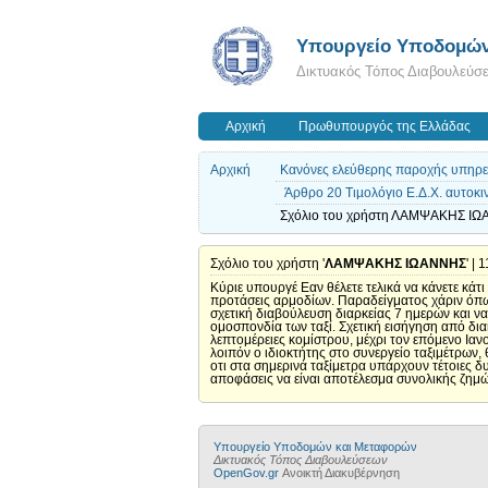
Υπουργείο Υποδομών
Δικτυακός Τόπος Διαβουλεύσ
Αρχική
Πρωθυπουργός της Ελλάδας
Αρχική
Κανόνες ελεύθερης παροχής υπηρε
Άρθρο 20 Τιµολόγιο Ε.Δ.Χ. αυτοκι
Σχόλιο του χρήστη ΛΑΜΨΑΚΗΣ ΙΩΑΝ
Σχόλιο του χρήστη '
ΛΑΜΨΑΚΗΣ ΙΩΑΝΝΗΣ
' |
Κύριε υπουργέ Εαν θέλετε τελικά να κάνετε κά
προτάσεις αρμοδίων. Παραδείγματος χάριν όπως
σχετική διαβούλευση διαρκείας 7 ημερών και ν
ομοσπονδία των ταξί. Σχετική εισήγηση από δια
λεπτομέρειες κομίστρου, μέχρι τον επόμενο Ια
λοιπόν ο ιδιοκτήτης στο συνεργείο ταξιμέτρων
οτι στα σημερινά ταξίμετρα υπάρχουν τέτοιες δ
αποφάσεις να είναι αποτέλεσμα συνολικής ζημ
Υπουργείο Υποδομών και Μεταφορών
Δικτυακός Τόπος Διαβουλεύσεων
OpenGov.gr
Ανοικτή Διακυβέρνηση