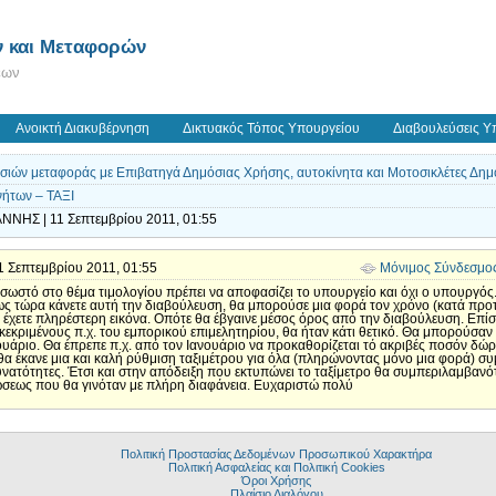
 και Μεταφορών
εων
Ανοικτή Διακυβέρνηση
Δικτυακός Τόπος Υπουργείου
Διαβουλεύσεις Υ
σιών μεταφοράς με Επιβατηγά Δημόσιας Χρήσης, αυτοκίνητα και Μοτοσικλέτες Δη
νήτων – ΤΑΞΙ
ΝΗΣ | 11 Σεπτεμβρίου 2011, 01:55
 11 Σεπτεμβρίου 2011, 01:55
Μόνιμος Σύνδεσμο
τι σωστό στο θέμα τιμολογίου πρέπει να αποφασίζει το υπουργείο και όχι ο υπουρ
 τώρα κάνετε αυτή την διαβούλευση, θα μπορούσε μια φορά τον χρόνο (κατά προτίμ
α έχετε πληρέστερη εικόνα. Οπότε θα έβγαινε μέσος όρος από την διαβούλευση. Επί
κεκριμένους π.χ. του εμπορικού επιμελητηρίου, θα ήταν κάτι θετικό. Θα μπορούσαν 
νουάριο. Θα έπρεπε π.χ. από τον Ιανουάριο να προκαθορίζεται τό ακριβές ποσόν δ
, θα έκανε μια και καλή ρύθμιση ταξιμέτρου για όλα (πληρώνοντας μόνο μια φορά) 
υνατότητες. Έτσι και στην απόδειξη που εκτυπώνει το ταξίμετρο θα συμπεριλαμβανό
ώσεως που θα γινόταν με πλήρη διαφάνεια. Ευχαριστώ πολύ
Πολιτική Προστασίας Δεδομένων Προσωπικού Χαρακτήρα
Πολιτική Ασφαλείας και Πολιτική Cookies
Όροι Χρήσης
Πλαίσιο Διαλόγου