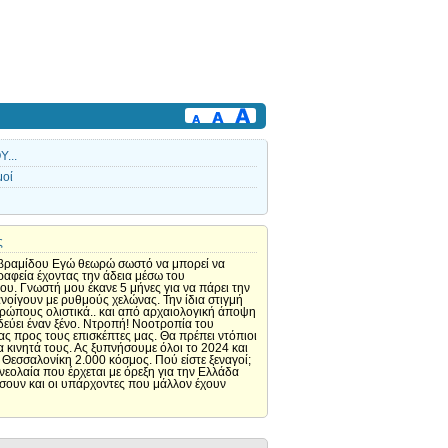
...
οί
ς
ραμίδου Εγώ θεωρώ σωστό να μπορεί να
ραφεία έχοντας την άδεια μέσω του
ου. Γνωστή μου έκανε 5 μήνες για να πάρει την
ανοίγουν με ρυθμούς χελώνας. Την ίδια στιγμή
θρώπους ολιστικά.. και από αρχαιολογική άποψη
οδεύει έναν ξένο. Ντροπή! Νοοτροπία του
ας προς τους επισκέπτες μας. Θα πρέπει ντόπιοι
α κινητά τους. Ας ξυπνήσουμε όλοι το 2024 και
 Θεσσαλονίκη 2.000 κόσμος. Πού είστε ξεναγοί;
νεολαία που έρχεται με όρεξη για την Ελλάδα
ήσουν και οι υπάρχοντες που μάλλον έχουν