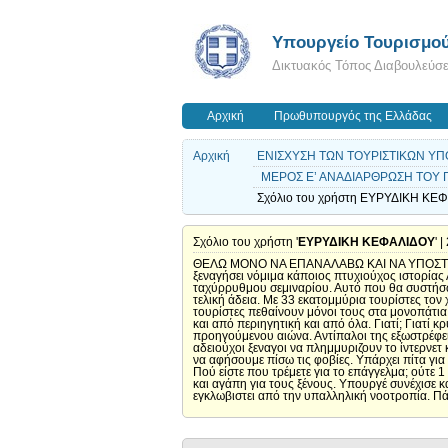
Υπουργείο Τουρισμο
Δικτυακός Τόπος Διαβουλεύσ
Αρχική
Πρωθυπουργός της Ελλάδας
Αρχική
ΕΝΙΣΧΥΣΗ ΤΩΝ ΤΟΥΡΙΣΤΙΚΩΝ ΥΠΟ
ΜΕΡΟΣ Ε’ ΑΝΑΔΙΑΡΘΡΩΣΗ ΤΟΥ Π
Σχόλιο του χρήστη ΕΥΡΥΔΙΚΗ ΚΕΦΑ
Σχόλιο του χρήστη '
ΕΥΡΥΔΙΚΗ ΚΕΦΑΛΙΔΟΥ
' 
ΘΕΛΩ ΜΟΝΟ ΝΑ ΕΠΑΝΑΛΑΒΩ ΚΑΙ ΝΑ ΥΠΟΣΤΗΡΙΞ
ξεναγήσει νόμιμα κάποιος πτυχιούχος ιστορίας 
ταχύρρυθμου σεμιναρίου. Αυτό που θα συστήσω 
τελική άδεια. Με 33 εκατομμύρια τουρίστες τον
τουρίστες πεθαίνουν μόνοι τους στα μονοπάτια
και από περιηγητική και από όλα. Γιατί; Γιατί
προηγούμενου αιώνα. Αντίπαλοι της εξωστρέφεια
αδειούχοι ξεναγοι να πλημμυριζουν το ίντερνετ
να αφήσουμε πίσω τις φοβίες. Υπάρχει πίτα για
Πού είστε που τρέμετε για το επάγγελμα; ούτε 
και αγάπη για τους ξένους. Υπουργέ συνέχισε 
εγκλωβιστει από την υπαλληλική νοοτροπία. Πάμ