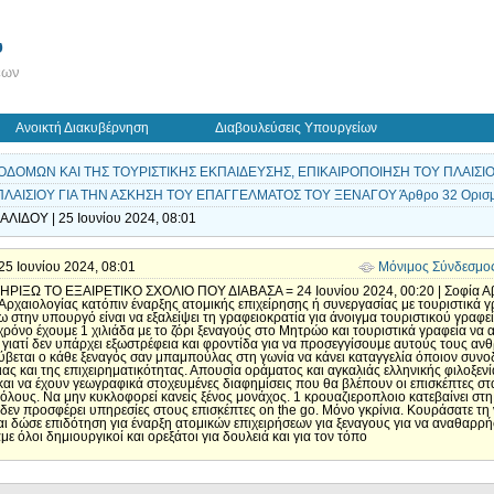
ύ
εων
Ανοικτή Διακυβέρνηση
Διαβουλεύσεις Υπουργείων
ΔΟΜΩΝ ΚΑΙ ΤΗΣ ΤΟΥΡΙΣΤΙΚΗΣ ΕΚΠΑΙΔΕΥΣΗΣ, ΕΠΙΚΑΙΡΟΠΟΙΗΣΗ ΤΟΥ ΠΛΑΙΣΙΟΥ
ΛΑΙΣΙΟΥ ΓΙΑ ΤΗΝ ΑΣΚΗΣΗ ΤΟΥ ΕΠΑΓΓΕΛΜΑΤΟΣ ΤΟΥ ΞΕΝΑΓΟΥ Άρθρο 32 Ορισμ
ΛΙΔΟΥ | 25 Ιουνίου 2024, 08:01
| 25 Ιουνίου 2024, 08:01
Μόνιμος Σύνδεσμο
Ω ΤΟ ΕΞΑΙΡΕΤΙΚΟ ΣΧΟΛΙΟ ΠΟΥ ΔΙΑΒΑΣΑ = 24 Ιουνίου 2024, 00:20 | Σοφία Αβ
Αρχαιολογίας κατόπιν έναρξης ατομικής επιχείρησης ή συνεργασίας με τουριστικά γ
στην υπουργό είναι να εξαλείψει τη γραφειοκρατία για άνοιγμα τουριστικού γραφεί
 χρόνο έχουμε 1 χιλιάδα με το ζόρι ξεναγούς στο Μητρώο και τουριστικά γραφεία να 
 γιατί δεν υπάρχει εξωστρέφεια και φροντίδα για να προσεγγίσουμε αυτούς τους αν
 κρύβεται ο κάθε ξεναγός σαν μπαμπούλας στη γωνία να κάνει καταγγελία όποιον συν
ς και της επιχειρηματικότητας. Απουσία οράματος και αγκαλιάς ελληνικής φιλοξενί
 και να έχουν γεωγραφικά στοχευμένες διαφημίσεις που θα βλέπουν οι επισκέπτες στ
 όλους. Να μην κυκλοφορεί κανείς ξένος μονάχος. 1 κρουαζιεροπλοιο κατεβαίνει στη
1 δεν προσφέρει υπηρεσίες στους επισκέπτες on the go. Μόνο γκρίνια. Κουράσατε τη 
και δώσε επιδότηση για έναρξη ατομικών επιχειρήσεων για ξεναγους για να αναθαρρ
ε όλοι δημιουργικοί και ορεξάτοι για δουλειά και για τον τόπο