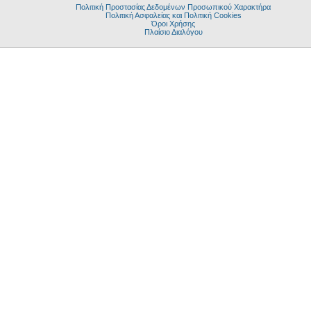
Πολιτική Προστασίας Δεδομένων Προσωπικού Χαρακτήρα
Πολιτική Ασφαλείας και Πολιτική Cookies
Όροι Χρήσης
Πλαίσιο Διαλόγου