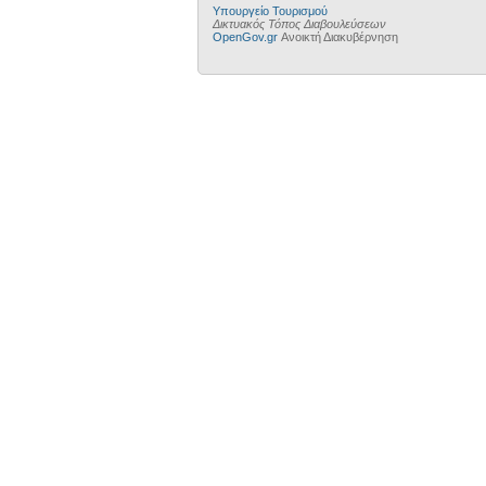
Υπουργείο Τουρισμού
Δικτυακός Τόπος Διαβουλεύσεων
OpenGov.gr
Ανοικτή Διακυβέρνηση