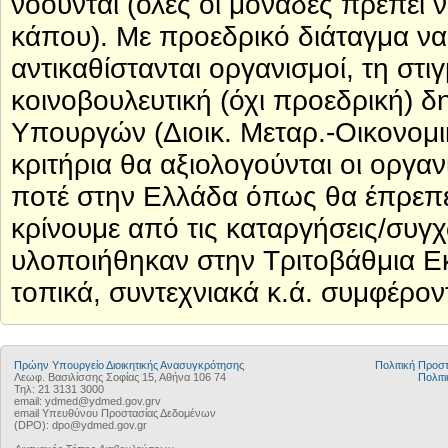
νοούνται (όλες οι μονάδες πρέπει 
κάπου). Με προεδρικό διάταγμα να 
αντικαθίστανται οργανισμοί, τη στι
κοινοβουλευτική (όχι προεδρική) δ
Υπουργών (Διοικ. Μεταρ.-Οικονομι
κριτήρια θα αξιολογούνται οι οργαν
ποτέ στην Ελλάδα όπως θα έπρεπε (
κρίνουμε από τις καταργήσεις/συγ
υλοποιήθηκαν στην Τριτοβάθμια 
τοπικά, συντεχνιακά κ.ά. συμφέρον
Πρώην Υπουργείο Διοικητικής Ανασυγκρότησης
Πολιτική Προ
Λεωφ. Βασιλίσσης Σοφίας 15, Αθήνα 106 74
Πολιτι
Τηλ: 21 3131 3000
email: ydmed@ydmed.gov.grv
email Υπευθύνου Προστασίας Δεδομένων
(DPO): dpo@ydmed.gov.gr