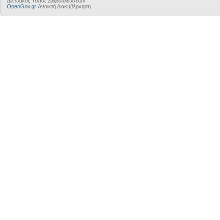
Δικτυακός Τόπος Διαβουλεύσεων
OpenGov.gr
Ανοικτή Διακυβέρνηση