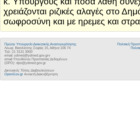
κ. Υπουργούς και πόσα λάθη συνεχ
χρειάζονται ριζικές αλαγές στο Δημ
σωφροσύνη και με ηρεμες και στρατ
Πρώην Υπουργείο Διοικητικής Ανασυγκρότησης
Πολιτική Προ
Λεωφ. Βασιλίσσης Σοφίας 15, Αθήνα 106 74
Πολιτι
Τηλ: 21 3131 3000
email: ydmed@ydmed.gov.grv
email Υπευθύνου Προστασίας Δεδομένων
(DPO): dpo@ydmed.gov.gr
Δικτυακός Τόπος Διαβουλεύσεων
OpenGov.gr
Ανοικτή Διακυβέρνηση