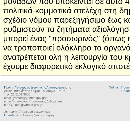
μονάδων που υπόκεινται σε αυτό 4
πολιτικά-κομματικά στελέχη στη δ
σχέδιο νόμου παρεξηγήσιμο έως κ
ρυθμιστούν τα ζητήματα αξιολόγησ
μπορεί ένας "προσωρινός" (όπως ε
να τροποποιεί ολόκληρο το οργαν
ανατρέπεται όλη η λειτουργία του
έχουμε διαφορετικό εκλογικό αποτ
Πρώην Υπουργείο Διοικητικής Ανασυγκρότησης
Πολιτική Προ
Λεωφ. Βασιλίσσης Σοφίας 15, Αθήνα 106 74
Πολιτι
Τηλ: 21 3131 3000
email: ydmed@ydmed.gov.grv
email Υπευθύνου Προστασίας Δεδομένων
(DPO): dpo@ydmed.gov.gr
Δικτυακός Τόπος Διαβουλεύσεων
OpenGov.gr
Ανοικτή Διακυβέρνηση