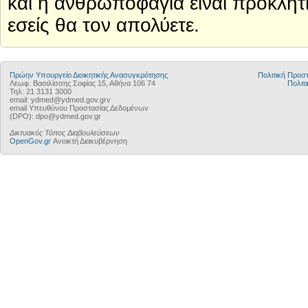
και η ανθρωποφαγία είναι προκλητι
εσείς θα τον απολύετε.
Πρώην Υπουργείο Διοικητικής Ανασυγκρότησης
Πολιτική Προ
Λεωφ. Βασιλίσσης Σοφίας 15, Αθήνα 106 74
Πολιτι
Τηλ: 21 3131 3000
email: ydmed@ydmed.gov.grv
email Υπευθύνου Προστασίας Δεδομένων
(DPO): dpo@ydmed.gov.gr
Δικτυακός Τόπος Διαβουλεύσεων
OpenGov.gr
Ανοικτή Διακυβέρνηση