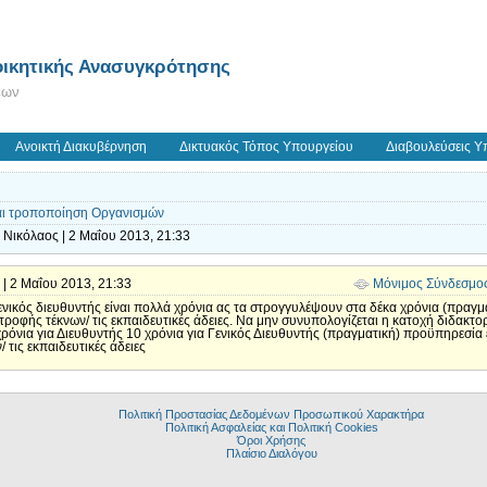
ικητικής Ανασυγκρότησης
εων
Ανοικτή Διακυβέρνηση
Δικτυακός Τόπος Υπουργείου
Διαβουλεύσεις Υ
και τροποποίηση Οργανισμών
Νικόλαος | 2 Μαΐου 2013, 21:33
' | 2 Μαΐου 2013, 21:33
Μόνιμος Σύνδεσμο
γενικός διευθυντής είναι πολλά χρόνια ας τα στρογγυλέψουν στα δέκα χρόνια (πραγ
τροφής τέκνων/ τις εκπαιδευτικές άδειες. Να μην συνυπολογίζεται η κατοχή διδακτο
χρόνια για Διευθυντής 10 χρόνια για Γενικός Διευθυντής (πραγματική) προϋπηρεσία
τις εκπαιδευτικές άδειες
Πολιτική Προστασίας Δεδομένων Προσωπικού Χαρακτήρα
Πολιτική Ασφαλείας και Πολιτική Cookies
Όροι Χρήσης
Πλαίσιο Διαλόγου