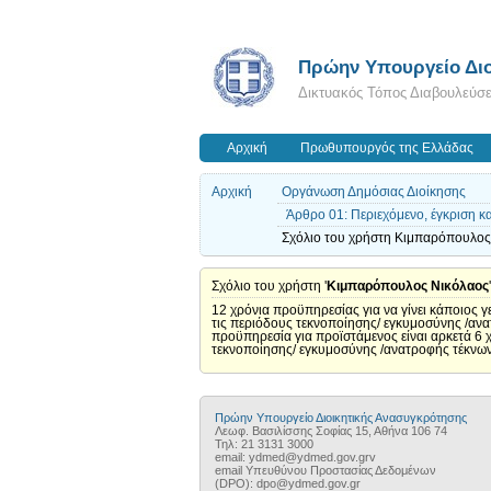
Πρώην Υπουργείο Διο
Δικτυακός Τόπος Διαβουλεύσ
Αρχική
Πρωθυπουργός της Ελλάδας
Αρχική
Οργάνωση Δημόσιας Διοίκησης
Άρθρο 01: Περιεχόμενο, έγκριση 
Σχόλιο του χρήστη Κιμπαρόπουλος 
Σχόλιο του χρήστη '
Κιμπαρόπουλος Νικόλαος
12 χρόνια προϋπηρεσίας για να γίνει κάποιος 
τις περιόδους τεκνοποίησης/ εγκυμοσύνης /ανα
προϋπηρεσία για προϊστάμενος είναι αρκετά 6 
τεκνοποίησης/ εγκυμοσύνης /ανατροφής τέκνων/ 
Πρώην Υπουργείο Διοικητικής Ανασυγκρότησης
Λεωφ. Βασιλίσσης Σοφίας 15, Αθήνα 106 74
Τηλ: 21 3131 3000
email: ydmed@ydmed.gov.grv
email Υπευθύνου Προστασίας Δεδομένων
(DPO): dpo@ydmed.gov.gr