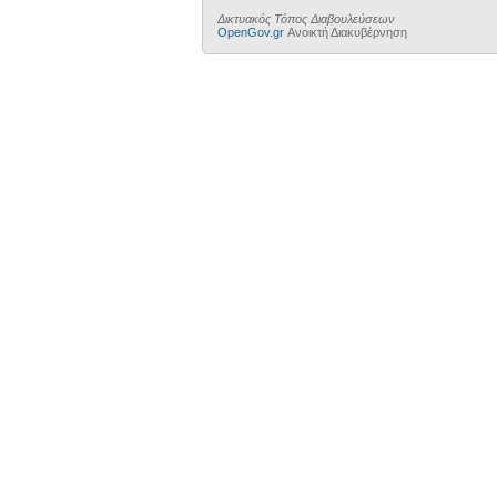
Δικτυακός Τόπος Διαβουλεύσεων
OpenGov.gr
Ανοικτή Διακυβέρνηση