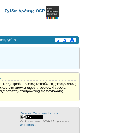
Σχέδιο Δράσης OGP
πουργείων
ς
ματικής) προϋπηρεσίας εξαιρώντας (αφαιρώντας)
ρικού στα χρόνια προϋπηρεσίας. 4 χρόνια
 εξαιρώντας (αφαιρώντας) τις περιόδους
Creative Commons License
Με Χρήση του ΕΛ/ΛΑΚ λογισμικού
Wordpress
.