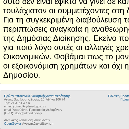
αυτό δεν είναι εφικτό να γίνει σε 
τουλάχιστον οι συμμετέχοντες στη 
Για τη συγκεκριμένη διαβούλευση τώ
περιπτώσεις αναγκαία η αναθεωρησ
της Δημόσιας Διοίκησης. Εκείνο π
για ποιό λόγο αυτές οι αλλαγές χρ
Οικονομικών. Φοβάμαι πως το μονα
οι εξοικονόμιση χρημάτων και όχι 
Δημοσίου.
Πρώην Υπουργείο Διοικητικής Ανασυγκρότησης
Πολιτική Προ
Λεωφ. Βασιλίσσης Σοφίας 15, Αθήνα 106 74
Πολιτι
Τηλ: 21 3131 3000
email: ydmed@ydmed.gov.grv
email Υπευθύνου Προστασίας Δεδομένων
(DPO): dpo@ydmed.gov.gr
Δικτυακός Τόπος Διαβουλεύσεων
OpenGov.gr
Ανοικτή Διακυβέρνηση