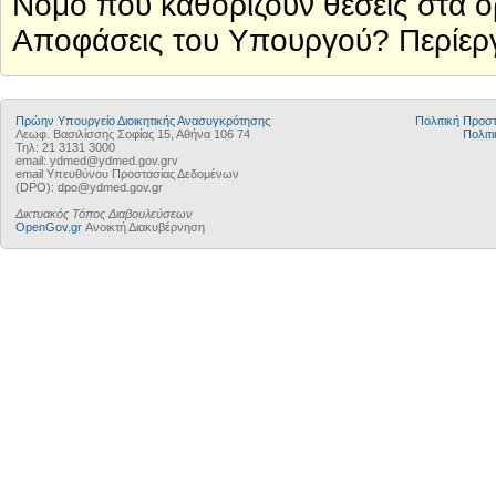
Nόμο που καθορίζουν θέσεις στα 
Αποφάσεις του Υπουργού? Περίεργ
Πρώην Υπουργείο Διοικητικής Ανασυγκρότησης
Πολιτική Προ
Λεωφ. Βασιλίσσης Σοφίας 15, Αθήνα 106 74
Πολιτι
Τηλ: 21 3131 3000
email: ydmed@ydmed.gov.grv
email Υπευθύνου Προστασίας Δεδομένων
(DPO): dpo@ydmed.gov.gr
Δικτυακός Τόπος Διαβουλεύσεων
OpenGov.gr
Ανοικτή Διακυβέρνηση