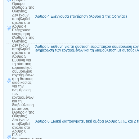
Άρθρο 3
Ορισμοί
(Άρθρο 2 της
Οδηγίας)
Δεν έχουν
Άρθρο 4 Ελέγχουσα επιχείρηση (Άρθρο 3 της Οδηγίας)
υποβληθεί
σχόλια
στο
Άρθρο 4
Ελέγχουσα
επιχείρηση
(Άρθρο 3 της
Οδηγίας)
Δεν έχουν
Άρθρο 5 Ευθύνη για τη σύσταση ευρωπαϊκού συμβουλίου εργαζ
υποβληθεί
ενημέρωση των εργαζομένων και τη διαβούλευση με αυτούς (Ά
σχόλια
στο
Άρθρο 5
Ευθύνη για
τη σύσταση
ευρωπαϊκού
συμβουλίου
εργαζομένων
ή τη θέσπιση
διαδικασίας
για την
ενημέρωση
των
εργαζομένων
και τη
διαβούλευση
με αυτούς
(Άρθρο 4 της
Οδηγίας)
Δεν έχουν
Άρθρο 6 Ειδική διαπραγματευτική ομάδα (Άρθρο 5§§1 και 2 τ
υποβληθεί
σχόλια
στο
Άρθρο 6
Ειδική
διαπραγματευτική