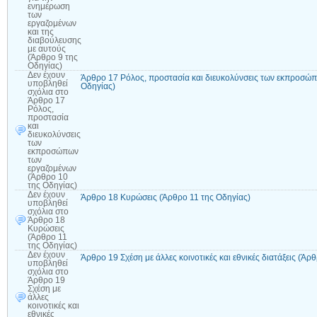
ενημέρωση
των
εργαζομένων
και της
διαβούλευσης
με αυτούς
(Άρθρο 9 της
Οδηγίας)
Δεν έχουν
Άρθρο 17 Ρόλος, προστασία και διευκολύνσεις των εκπροσώ
υποβληθεί
Οδηγίας)
σχόλια
στο
Άρθρο 17
Ρόλος,
προστασία
και
διευκολύνσεις
των
εκπροσώπων
των
εργαζομένων
(Άρθρο 10
της Οδηγίας)
Δεν έχουν
Άρθρο 18 Κυρώσεις (Άρθρο 11 της Οδηγίας)
υποβληθεί
σχόλια
στο
Άρθρο 18
Κυρώσεις
(Άρθρο 11
της Οδηγίας)
Δεν έχουν
Άρθρο 19 Σχέση με άλλες κοινοτικές και εθνικές διατάξεις (Άρ
υποβληθεί
σχόλια
στο
Άρθρο 19
Σχέση με
άλλες
κοινοτικές και
εθνικές