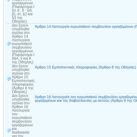
εργαζομένων
(Παράρτημα Ι
§1 α’, δ ‘ (εδ.
β), στ, §2 και
§3 της
Οδηγίας)
Δεν έχουν
Άρθρο 14 Λειτουργία ευρωπαϊκού συμβουλίου εργαζομένων (Πα
υποβληθεί
σχόλια
στο
Άρθρο 14
Λειτουργία
ευρωπαϊκού
συμβουλίου
εργαζομένων
(Παράρτημα Ι
§§4, 5 και 6
της Οδηγίας)
Δεν έχουν
Άρθρο 15 Εμπιστευτικές πληροφορίες (Άρθρο 8 της Οδηγίας)
υποβληθεί
σχόλια
στο
Άρθρο 15
Εμπιστευτικές
πληροφορίες
(Άρθρο 8 της
Οδηγίας)
Δεν έχουν
Άρθρο 16 Λειτουργία του ευρωπαϊκού συμβουλίου εργαζομένων
υποβληθεί
εργαζομένων και της διαβούλευσης με αυτούς (Άρθρο 9 της Ο
σχόλια
στο
Άρθρο 16
Λειτουργία
του
ευρωπαϊκού
συμβουλίου
εργαζομένων
και
διαδικασία
για την