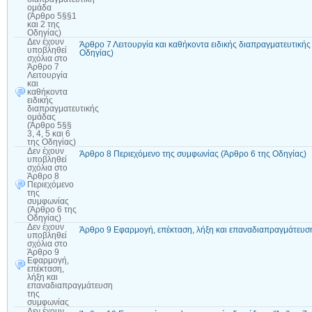
ομάδα
(Άρθρο 5§§1
και 2 της
Οδηγίας)
Δεν έχουν
Άρθρο 7 Λειτουργία και καθήκοντα ειδικής διαπραγματευτικής 
υποβληθεί
Οδηγίας)
σχόλια
στο
Άρθρο 7
Λειτουργία
και
καθήκοντα
ειδικής
διαπραγματευτικής
ομάδας
(Άρθρο 5§§
3, 4, 5 και 6
της Οδηγίας)
Δεν έχουν
Άρθρο 8 Περιεχόμενο της συμφωνίας (Άρθρο 6 της Οδηγίας)
υποβληθεί
σχόλια
στο
Άρθρο 8
Περιεχόμενο
της
συμφωνίας
(Άρθρο 6 της
Οδηγίας)
Δεν έχουν
Άρθρο 9 Εφαρμογή, επέκταση, λήξη και επαναδιαπραγμάτευσ
υποβληθεί
σχόλια
στο
Άρθρο 9
Εφαρμογή,
επέκταση,
λήξη και
επαναδιαπραγμάτευση
της
συμφωνίας
Δεν έχουν