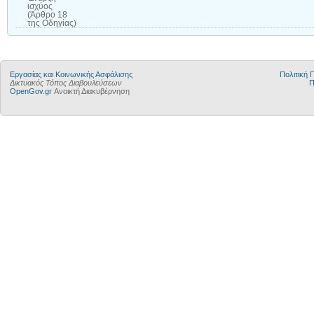
ισχύος
(Άρθρο 18
της Οδηγίας)
Εργασίας και Κοινωνικής Ασφάλισης
Πολιτική
Δικτυακός Τόπος Διαβουλεύσεων
Π
OpenGov.gr
Ανοικτή Διακυβέρνηση