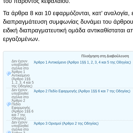
του παρόντος κεφαλαίου.
Τα άρθρα 8 και 10 εφαρμόζονται, κατ’ αναλογία,
διαπραγμάτευση συμφωνίας δυνάμει του άρθρου
ειδική διαπραγματευτική ομάδα αντικαθίσταται 
εργαζομένων.
Πλοήγηση στη Διαβούλευση
Δεν έχουν
Άρθρο 1 Αντικείμενο (Άρθρο 1§§ 1, 2, 3, 4 και 5 της Οδηγίας)
υποβληθεί
σχόλια
στο
Άρθρο 1
Αντικείμενο
(Άρθρο 1§§
1, 2, 3, 4 και 5
της Οδηγίας)
Δεν έχουν
Άρθρο 2 Πεδίο Εφαρμογής (Άρθρο 1§§ 6 και 7 της Οδηγίας)
υποβληθεί
σχόλια
στο
Άρθρο 2
Πεδίο
Εφαρμογής
(Άρθρο 1§§ 6
και 7 της
Οδηγίας)
Δεν έχουν
Άρθρο 3 Ορισμοί (Άρθρο 2 της Οδηγίας)
υποβληθεί
σχόλια
στο