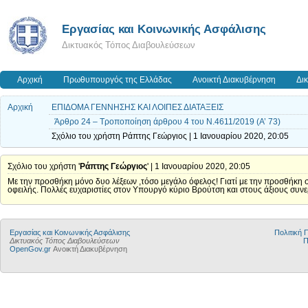
Εργασίας και Κοινωνικής Ασφάλισης
Δικτυακός Τόπος Διαβουλεύσεων
Αρχική
Πρωθυπουργός της Ελλάδας
Ανοικτή Διακυβέρνηση
Δι
Αρχική
ΕΠΙΔΟΜΑ ΓΕΝΝΗΣΗΣ ΚΑΙ ΛΟΙΠΕΣ ΔΙΑΤΑΞΕΙΣ
Άρθρο 24 – Τροποποίηση άρθρου 4 του Ν.4611/2019 (Α’ 73)
Σχόλιο του χρήστη Ράπτης Γεώργιος | 1 Ιανουαρίου 2020, 20:05
Σχόλιο του χρήστη '
Ράπτης Γεώργιος
' | 1 Ιανουαρίου 2020, 20:05
Με την προσθήκη μόνο δυο λέξεων ,τόσο μεγάλο όφελος! Γιατί με την προσθήκη 
οφειλής. Πολλές ευχαριστίες στον Υπουργό κύριο Βρούτση και στους άξιους συνε
Εργασίας και Κοινωνικής Ασφάλισης
Πολιτική
Δικτυακός Τόπος Διαβουλεύσεων
Π
OpenGov.gr
Ανοικτή Διακυβέρνηση