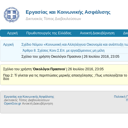
Εργασίας και Κοινωνικής Ασφάλισης
Δικτυακός Τόπος Διαβουλεύσεων
Αρχική
Πρωθυπουργός της Ελλάδας
Ανοικτή Διακυβέρνηση
Δι
Αρχική
Σχέδιο Νόμου «Κοινωνική και Αλληλέγγυα Οικονομία και ανάπτυξη τ
Άρθρο 8. Σχέσεις Κοιν.Σ.Επ. με εργαζόμενους μη μέλη
Σχόλιο του χρήστη Οικολόγοι Πρασινοι | 26 Ιουλίου 2016, 23:05
Σχόλιο του χρήστη '
Οικολόγοι Πρασινοι
' | 26 Ιουλίου 2016, 23:05
Παρ 2: Τί γίνεται για τις περιπτώσεις μερικής απασχόλησης ; Πως υπολογίζεται το 
δύο
Εργασίας και Κοινωνικής Ασφάλισης
Πολιτική
Δικτυακός Τόπος Διαβουλεύσεων
Π
OpenGov.gr
Ανοικτή Διακυβέρνηση