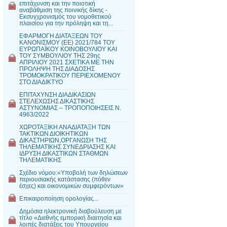
επιτάχυνση και την ποιοτική
αναβάθμιση της ποινικής δίκης -
Εκσυγχρονισμός του νομοθετικού
πλαισίου για την πρόληψη και τη...
ΕΦΑΡΜΟΓΗ ΔΙΑΤΑΞΕΩΝ ΤΟΥ
ΚΑΝΟΝΙΣΜΟΥ (ΕΕ) 2021/784 ΤΟΥ
ΕΥΡΩΠΑΪΚΟΥ ΚΟΙΝΟΒΟΥΛΙΟΥ ΚΑΙ
ΤΟΥ ΣΥΜΒΟΥΛΙΟΥ ΤΗΣ 29ης
ΑΠΡΙΛΙΟΥ 2021 ΣΧΕΤΙΚΑ ΜΕ ΤΗΝ
ΠΡΟΛΗΨΗ ΤΗΣ ΔΙΑΔΟΣΗΣ
ΤΡΟΜΟΚΡΑΤΙΚΟΥ ΠΕΡΙΕΧΟΜΕΝΟΥ
ΣΤΟ ΔΙΑΔΙΚΤΥΟ
ΕΠΙΤΑΧΥΝΣΗ ΔΙΑΔΙΚΑΣΙΩΝ
ΣΤΕΛΕΧΩΣΗΣ ΔΙΚΑΣΤΙΚΗΣ
ΑΣΤΥΝΟΜΙΑΣ – ΤΡΟΠΟΠΟΙΗΣΕΙΣ Ν.
4963/2022
ΧΩΡΟΤΑΞΙΚΗ ΑΝΑΔΙΑΤΑΞΗ ΤΩΝ
ΤΑΚΤΙΚΩΝ ΔΙΟΙΚΗΤΙΚΩΝ
ΔΙΚΑΣΤΗΡΙΩΝ,ΟΡΓΑΝΩΣΗ ΤΗΣ
ΤΗΛΕΜΑΤΙΚΗΣ ΣΥΝΕΔΡΙΑΣΗΣ ΚΑΙ
ΙΔΡΥΣΗ ΔΙΚΑΣΤΙΚΩΝ ΣΤΑΘΜΩΝ
ΤΗΛΕΜΑΤΙΚΗΣ
Σχέδιο νόμου:«Υποβολή των δηλώσεων
περιουσιακής κατάστασης (πόθεν
έσχες) και οικονομικών συμφερόντων»
Επικαιροποίηση ορολογίας...
Δημόσια ηλεκτρονική διαβούλευση με
τίτλο «Διεθνής εμπορική διαιτησία και
λοιπές διατάξεις του Υπουργείου