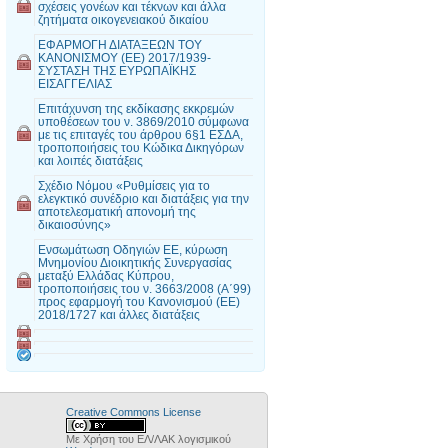
σχέσεις γονέων και τέκνων και άλλα
ζητήματα οικογενειακού δικαίου
EΦΑΡΜΟΓΗ ΔΙΑΤΑΞΕΩΝ ΤΟΥ
ΚΑΝΟΝΙΣΜΟΥ (ΕΕ) 2017/1939-
ΣΥΣΤΑΣΗ ΤΗΣ ΕΥΡΩΠΑΪΚΗΣ
ΕΙΣΑΓΓΕΛΙΑΣ
Επιτάχυνση της εκδίκασης εκκρεμών
υποθέσεων του ν. 3869/2010 σύμφωνα
με τις επιταγές του άρθρου 6§1 ΕΣΔΑ,
τροποποιήσεις του Κώδικα Δικηγόρων
και λοιπές διατάξεις
Σχέδιο Νόμου «Ρυθμίσεις για το
ελεγκτικό συνέδριο και διατάξεις για την
αποτελεσματική απονομή της
δικαιοσύνης»
Ενσωμάτωση Οδηγιών ΕΕ, κύρωση
Μνημονίου Διοικητικής Συνεργασίας
μεταξύ Ελλάδας Κύπρου,
τροποποιήσεις του ν. 3663/2008 (Α΄99)
προς εφαρμογή του Κανονισμού (ΕΕ)
2018/1727 και άλλες διατάξεις
Creative Commons License
Με Χρήση του ΕΛ/ΛΑΚ λογισμικού