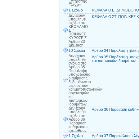
Επιτροπής
Ελέγχου
1 Σχόλιο
ΚΕΦΑΛΑΙΟ Ε΄ ΔΗΜΟΣΙΟΠΟΙΗ
Δεν έχουν
ΚΕΦΑΛΑΙΟ ΣΤ’ ΠΟΙΝΙΚΕΣ Κ
υποβληθεί
σχόλια
στο
ΚΕΦΑΛΑΙΟ
ΣΤ’
ΠΟΙΝΙΚΕΣ
ΚΥΡΩΣΕΙΣ
Άρθρο 33
Δήμευση
10 Σχόλια
Άρθρο 34 Παράλειψη ηλεκτ
Δεν έχουν
Άρθρο 35 Παράλειψη υποχρ
υποβληθεί
και πιστωτικών ιδρυμάτων
σχόλια
στο
Άρθρο 35
Παράλειψη
υποχρέωσης
διαβίβασης
δεδομένων εκ
μέρους των
χρηματοπιστωτικών
οργανισμών
και
πιστωτικών
ιδρυμάτων
Δεν έχουν
Άρθρο 36 Παράβαση καθήκο
υποβληθεί
σχόλια
στο
Άρθρο 36
Παράβαση
καθήκοντος
εχεμύθειας
1 Σχόλιο
Άρθρο 37 Παρακώλυση ελέγχ