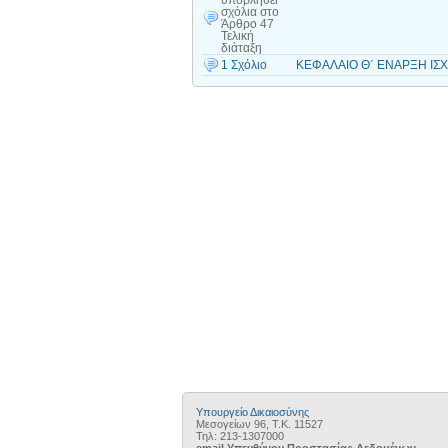
υποβληθεί
σχόλια
στο
Άρθρο 47
Τελική
διάταξη
1 Σχόλιο
ΚΕΦΑΛΑΙΟ Θ΄ ΕΝΑΡΞΗ ΙΣΧΥ
Υπουργείο Δικαιοσύνης
Μεσογείων 96, Τ.Κ. 11527
Τηλ: 213-1307000