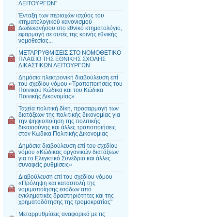
ΛΕΙΤΟΥΡΓΩΝ"
Ένταξη των περιοχών ισχύος του
κτηματολογικού κανονισμού
Δωδεκανήσου στο εθνικό κτηματολόγιο,
εφαρμογή σε αυτές της κοινής εθνικής
νομοθεσίας...
MΕΤΑΡΡΥΘΜΙΣΕΙΣ ΣΤΟ ΝΟΜΟΘΕΤΙΚΟ
ΠΛΑΙΣΙΟ ΤΗΣ ΕΘΝΙΚΗΣ ΣΧΟΛΗΣ
ΔΙΚΑΣΤΙΚΩΝ ΛΕΙΤΟΥΡΓΩΝ
Δημόσια ηλεκτρονική διαβούλευση επί
του σχεδίου νόμου «Τροποποιήσεις του
Ποινικού Κώδικα και του Κώδικα
Ποινικής Δικονομίας»
Ταχεία πολιτική δίκη, προσαρμογή των
διατάξεων της πολιτικής δικονομίας για
την ψηφιοποίηση της πολιτικής
δικαιοσύνης και άλλες τροποποιήσεις
στον Κώδικα Πολιτικής Δικονομίας
Δημόσια διαβούλευση επί του σχεδίου
νόμου «Κώδικας οργανικών διατάξεων
για το Ελεγκτικό Συνέδριο και άλλες
συναφείς ρυθμίσεις»
Διαβούλευση επί του σχεδίου νόμου
«Πρόληψη και καταστολή της
νομιμοποίησης εσόδων από
εγκληματικές δραστηριότητες και της
χρηματοδότησης της τρομοκρατίας"
Μεταρρυθμίσεις αναφορικά με τις