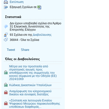
Εκτύπωση
Εξαγωγή Σχολίων σε
Στατιστικά
Δεν έχουν υποβληθεί σχόλια
στο Άρθρο
31 Ελεγκτικές δυνατότητες της
Επιτροπής Ελέγχου
93 Σχόλια επι της
Διαβούλευσης
36844 - Όλα τα Σχόλια
Tweet
Share
Όλες οι Διαβουλεύσεις
Μέτρα για την προστασία από
στρατηγικές αγωγές προς
αποθάρρυνση της συμμετοχής του
κοινού σύμφωνα με την Οδηγία (ΕΕ)
2024/1069
Κώδικας Δικαστικών Υπαλλήλων
Αναμόρφωση του κληρονομικού
δικαίου και συναφείς διατάξεις
«Σύσταση και λειτουργία Ενιαίου
Ψηφιακού Μητρώου παρακολούθησης
υποθέσεων διαφθοράς...