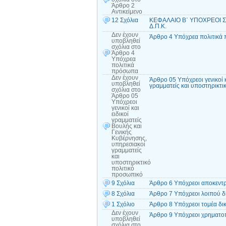
Άρθρο 2
Αντικείμενο
12 Σχόλια
ΚΕΦΑΛΑΙΟ Β΄ ΥΠΟΧΡΕΟΙ Σ
Δ.Π.Κ.
Δεν έχουν
Άρθρο 4 Υπόχρεα πολιτικά
υποβληθεί
σχόλια
στο
Άρθρο 4
Υπόχρεα
πολιτικά
πρόσωπα
Δεν έχουν
Άρθρο 05 Υπόχρεοι γενικοί 
υποβληθεί
γραμματείς και υποστηρικτι
σχόλια
στο
Άρθρο 05
Υπόχρεοι
γενικοί και
ειδικοί
γραμματείς
Βουλής και
Γενικής
Κυβέρνησης,
υπηρεσιακοί
γραμματείς
και
υποστηρικτικό
πολιτικό
προσωπικό
9 Σχόλια
Άρθρο 6 Υπόχρεοι αποκεντρ
8 Σχόλια
Άρθρο 7 Υπόχρεοι λοιπού δ
1 Σχόλιο
Άρθρο 8 Υπόχρεοι τομέα δι
Δεν έχουν
Άρθρο 9 Υπόχρεοι χρηματοπ
υποβληθεί
σχόλια
στο