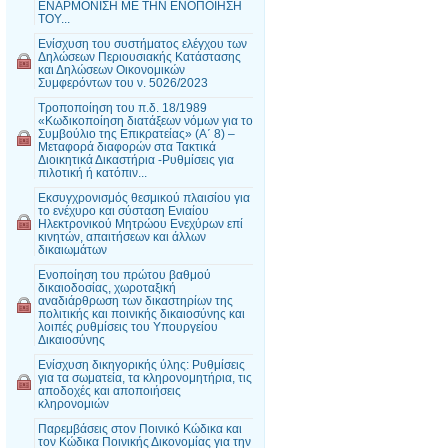
ΕΝΑΡΜΟΝΙΣΗ ΜΕ ΤΗΝ ΕΝΟΠΟΙΗΣΗ
ΤΟΥ...
Ενίσχυση του συστήματος ελέγχου των
Δηλώσεων Περιουσιακής Κατάστασης
και Δηλώσεων Οικονομικών
Συμφερόντων του ν. 5026/2023
Τροποποίηση του π.δ. 18/1989
«Κωδικοποίηση διατάξεων νόμων για το
Συμβούλιο της Επικρατείας» (Α΄ 8) –
Μεταφορά διαφορών στα Τακτικά
Διοικητικά Δικαστήρια -Ρυθμίσεις για
πιλοτική ή κατόπιν...
Εκσυγχρονισμός θεσμικού πλαισίου για
το ενέχυρο και σύσταση Ενιαίου
Ηλεκτρονικού Μητρώου Ενεχύρων επί
κινητών, απαιτήσεων και άλλων
δικαιωμάτων
Ενοποίηση του πρώτου βαθμού
δικαιοδοσίας, χωροταξική
αναδιάρθρωση των δικαστηρίων της
πολιτικής και ποινικής δικαιοσύνης και
λοιπές ρυθμίσεις του Υπουργείου
Δικαιοσύνης
Ενίσχυση δικηγορικής ύλης: Ρυθμίσεις
για τα σωματεία, τα κληρονομητήρια, τις
αποδοχές και αποποιήσεις
κληρονομιών
Παρεμβάσεις στον Ποινικό Κώδικα και
τον Κώδικα Ποινικής Δικονομίας για την