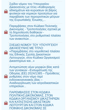
Σχέδιο νόμου του Υπουργείου
Δικαιοσύνης με τίτλο «Καθορισμός
αδικημάτων και κυρώσεων σε βάρος
φυσικών και νομικών προσώπων για
παραβίαση των περιοριστικών μέτρων
της Ευρωπαϊκής Ένωσης,...
Παρεμβάσεις στον Κώδικα Πολιτικής
Δικονομίας - Τροποποιήσεις σχετικά με
τη δημοσίευση διαθηκών -
Τροποποιήσεις στο ρυθμιστικό πλαίσιο
των ανακοπών…
ΣΧΕΔΙΟ ΝΟΜΟΥ ΤΟΥ ΥΠΟΥΡΓΕΙΟΥ
ΔΙΚΑΙΟΣΥΝΗΣ ΜΕ ΤΙΤΛΟ:
«Παρεμβάσεις στο νομοθετικό πλαίσιο
της Εθνικής Σχολής Δικαστικών
Λειτουργών, στον Κώδικα Οργανισμού
Δικαστηρίων και...»
Αντιμετώπιση νέων μορφών βίας κατά
των γυναικών –Ενσωμάτωση της
Οδηγίας (ΕΕ) 2024/1385 – Πρόσθετες
ρυθμίσεις στον νόμο περί
ενδοοικογενειακής βίας –
Αναδιοργάνωση των ιατροδικαστικών
υπηρεσιών...
ΠΑΡΕΜΒΑΣΕΙΣ ΣΤΟΝ ΚΩΔΙΚΑ
ΠΟΛΙΤΙΚΗΣ ΔΙΚΟΝΟΜΙΑΣ, ΣΤΟΝ
ΚΩΔΙΚΑ ΟΡΓΑΝΙΣΜΟΥ ΔΙΚΑΣΤΗΡΙΩΝ
ΚΑΙ ΚΑΤΑΣΤΑΣΗΣ ΔΙΚΑΣΤΙΚΩΝ
ΛΕΙΤΟΥΡΓΩΝ ΚΑΙ ΣΤΟΝ ΚΩΔΙΚΑ
ΠΟΙΝΙΚΗΣ ΔΙΚΟΝΟΜΙΑΣ ΣΕ