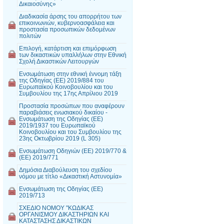
Δικαιοσύνης»
Διαδικασία άρσης του απορρήτου των
επικοινωνιών, κυβερνοασφάλεια και
προστασία προσωπικών δεδομένων
πολιτών
Επιλογή, κατάρτιση και επιμόρφωση
των δικαστικών υπαλλήλων στην Εθνική
Σχολή Δικαστικών Λειτουργών
Ενσωμάτωση στην εθνική έννομη τάξη
της Οδηγίας (ΕΕ) 2019/884 του
Ευρωπαϊκού Κοινοβουλίου και του
Συμβουλίου της 17ης Απρίλιου 2019
Προστασία προσώπων που αναφέρουν
παραβιάσεις ενωσιακού δικαίου -
Ενσωμάτωση της Οδηγίας (ΕΕ)
2019/1937 του Ευρωπαϊκού
Κοινοβουλίου και του Συμβουλίου της
23ης Οκτωβρίου 2019 (L 305)
Ενσωμάτωση Οδηγιών (ΕΕ) 2019/770 &
(ΕΕ) 2019/771
Δημόσια Διαβούλευση του σχεδίου
νόμου με τίτλο «Δικαστική Αστυνομία»
Ενσωμάτωση της Οδηγίας (ΕΕ)
2019/713
ΣΧΕΔΙΟ ΝΟΜΟΥ "ΚΩΔΙΚΑΣ
ΟΡΓΑΝΙΣΜΟΥ ΔΙΚΑΣΤΗΡΙΩΝ ΚΑΙ
ΚΑΤΑΣΤΑΣΗΣ ΔΙΚΑΣΤΙΚΩΝ