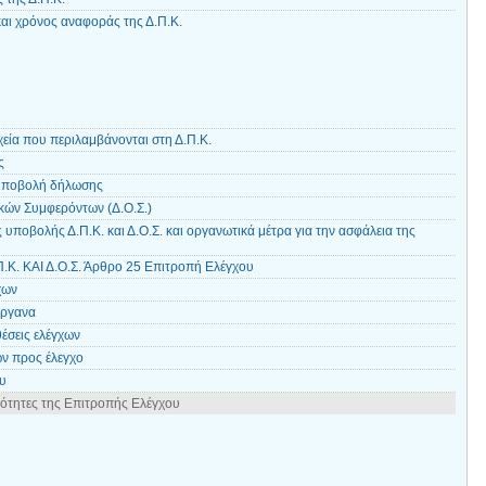
και χρόνος αναφοράς της Δ.Π.Κ.
εία που περιλαμβάνονται στη Δ.Π.Κ.
ς
υποβολή δήλωσης
κών Συμφερόντων (Δ.Ο.Σ.)
 υποβολής Δ.Π.Κ. και Δ.Ο.Σ. και οργανωτικά μέτρα για την ασφάλεια της
Κ. ΚΑΙ Δ.Ο.Σ. Άρθρο 25 Επιτροπή Ελέγχου
χων
όργανα
έσεις ελέγχων
ν προς έλεγχο
ου
τότητες της Επιτροπής Ελέγχου