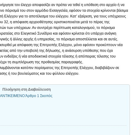
ενήργησε τον έλεγχο αποφασίζει αν πρέπει να τεθεί η υπόθεση στο αρχείο ή να
ένο πόρισμά του στον αρμόδιο Εισαγγελέα, εφόσον τα στοιχεία κρίνονται βάσιμα
πή Ελέγχου για το αποτέλεσμα του ελέγχου. Κατ’ εξαίρεση, για τους υπόχρεους
 32, η απόφαση αρχειοθέτησης οριστικοποιείται μετά το πέρας της
ών των υπόχρεων. Αν συντρέχει περίπτωση καταλογισμού, το πόρισμα
κρατείας στο Ελεγκτικό Συνέδριο και εφόσον κρίνεται ότι υπάρχει ανάγκη
ικής ή άλλης αρχής ή υπηρεσίας, το πόρισμα αποστέλλεται και σε αυτές.
ανασυρθεί με απόφαση της Επιτροπής Ελέγχου, μόνο εφόσον προκύπτουν νέα
ταετίας από την υποβολή της δήλωσης, η ανάσυρση υπόθεσης που έχει
 ενδείξεις ή νέα αποδεικτικά στοιχεία τέλεσης ή απόπειρας τέλεσης του
 μέχρι τη συμπλήρωση της προθεσμίας παραγραφής.
πιλαμβάνονται κατόπιν πορίσματος της Επιτροπής Ελέγχου, διαβιβάζουν σε
ασης ή του βουλεύματος και του φύλλου ελέγχου.
Πλοήγηση στη Διαβούλευση
 ΑΝΤΙΚΕΙΜΕΝΟ Άρθρο 1 Σκοπός