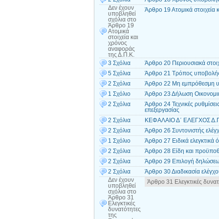
Δεν έχουν
Άρθρο 19 Ατομικά στοιχεία 
υποβληθεί
σχόλια
στο
Άρθρο 19
Ατομικά
στοιχεία και
χρόνος
αναφοράς
της Δ.Π.Κ.
3 Σχόλια
Άρθρο 20 Περιουσιακά στοιχ
5 Σχόλια
Άρθρο 21 Τρόπος υποβολή
2 Σχόλια
Άρθρο 22 Μη εμπρόθεσμη 
1 Σχόλιο
Άρθρο 23 Δήλωση Οικονομι
2 Σχόλια
Άρθρο 24 Τεχνικές ρυθμίσεις
επεξεργασίας
2 Σχόλια
ΚΕΦΑΛΑΙΟ Δ΄ ΕΛΕΓΧΟΣ Δ.Π.
2 Σχόλια
Άρθρο 26 Συντονιστής ελέγ
1 Σχόλιο
Άρθρο 27 Ειδικά ελεγκτικά 
2 Σχόλια
Άρθρο 28 Είδη και προϋποθ
2 Σχόλια
Άρθρο 29 Επιλογή δηλώσεω
2 Σχόλια
Άρθρο 30 Διαδικασία ελέγχ
Δεν έχουν
Άρθρο 31 Ελεγκτικές δυνα
υποβληθεί
σχόλια
στο
Άρθρο 31
Ελεγκτικές
δυνατότητες
της