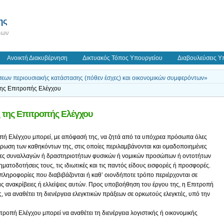
ης
εων
Ανοικτή Διακυβέρνηση
Δικτυακός Τόπος Υπουργείου
Διαβουλεύσεις Υ
εων περιουσιακής κατάστασης (πόθεν έσχες) και οικονομικών συμφερόντων»
της Επιτροπής Ελέγχου
ς της Επιτροπής Ελέγχου
τροπή Ελέγχου μπορεί, με απόφασή της, να ζητά από τα υπόχρεα πρόσωπα όλες
ήρωση των καθηκόντων της, στις οποίες περιλαμβάνονται και ομαδοποιημένες
ίες συναλλαγών ή δραστηριοτήτων φυσικών ή νομικών προσώπων ή οντοτήτων
ματοδοτήσεις τους, τις ιδιωτικές και τις παντός είδους εισφορές ή προσφορές.
 πληροφορίες που διαβιβάζονται ή καθ’ οιονδήποτε τρόπο περιέρχονται σε
ις ανακρίβειες ή ελλείψεις αυτών. Προς υποβοήθηση του έργου της, η Επιτροπή
να αναθέτει τη διενέργεια ελεγκτικών πράξεων σε ορκωτούς ελεγκτές, υπό την
τροπή Ελέγχου μπορεί να αναθέτει τη διενέργεια λογιστικής ή οικονομικής