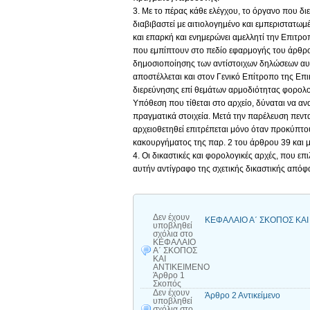
3. Με το πέρας κάθε ελέγχου, το όργανο που δι
διαβιβαστεί με αιτιολογημένο και εμπεριστατωμ
και επαρκή και ενημερώνει αμελλητί την Επιτρο
που εμπίπτουν στο πεδίο εφαρμογής του άρθρου
δημοσιοποίησης των αντίστοιχων δηλώσεων αυτ
αποστέλλεται και στον Γενικό Επίτροπο της Επι
διερεύνησης επί θεμάτων αρμοδιότητας φορολογ
Υπόθεση που τίθεται στο αρχείο, δύναται να 
πραγματικά στοιχεία. Μετά την παρέλευση πεν
αρχειοθετηθεί επιτρέπεται μόνο όταν προκύπτουν
κακουργήματος της παρ. 2 του άρθρου 39 και
4. Οι δικαστικές και φορολογικές αρχές, που ε
αυτήν αντίγραφο της σχετικής δικαστικής απόφ
Δεν έχουν
ΚΕΦΑΛΑΙΟ Α΄ ΣΚΟΠΟΣ ΚΑΙ
υποβληθεί
σχόλια
στο
ΚΕΦΑΛΑΙΟ
Α΄ ΣΚΟΠΟΣ
ΚΑΙ
ΑΝΤΙΚΕΙΜΕΝΟ
Άρθρο 1
Σκοπός
Δεν έχουν
Άρθρο 2 Αντικείμενο
υποβληθεί
σχόλια
στο