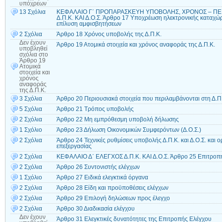
υπόχρεων
13 Σχόλια
ΚΕΦΑΛΑΙΟ Γ΄ ΠΡΟΠΑΡΑΣΚΕΥΗ ΥΠΟΒΟΛΗΣ, ΧΡΟΝΟΣ – Π
Δ.Π.Κ. ΚΑΙ Δ.Ο.Σ. Άρθρο 17 Υποχρέωση ηλεκτρονικής καταχ
επίλυση αμφισβητήσεων
2 Σχόλια
Άρθρο 18 Χρόνος υποβολής της Δ.Π.Κ.
Δεν έχουν
Άρθρο 19 Ατομικά στοιχεία και χρόνος αναφοράς της Δ.Π.Κ.
υποβληθεί
σχόλια
στο
Άρθρο 19
Ατομικά
στοιχεία και
χρόνος
αναφοράς
της Δ.Π.Κ.
3 Σχόλια
Άρθρο 20 Περιουσιακά στοιχεία που περιλαμβάνονται στη Δ.Π
5 Σχόλια
Άρθρο 21 Τρόπος υποβολής
2 Σχόλια
Άρθρο 22 Μη εμπρόθεσμη υποβολή δήλωσης
1 Σχόλιο
Άρθρο 23 Δήλωση Οικονομικών Συμφερόντων (Δ.Ο.Σ.)
2 Σχόλια
Άρθρο 24 Τεχνικές ρυθμίσεις υποβολής Δ.Π.Κ. και Δ.Ο.Σ. και 
επεξεργασίας
2 Σχόλια
ΚΕΦΑΛΑΙΟ Δ΄ ΕΛΕΓΧΟΣ Δ.Π.Κ. ΚΑΙ Δ.Ο.Σ. Άρθρο 25 Επιτροπ
2 Σχόλια
Άρθρο 26 Συντονιστής ελέγχων
1 Σχόλιο
Άρθρο 27 Ειδικά ελεγκτικά όργανα
2 Σχόλια
Άρθρο 28 Είδη και προϋποθέσεις ελέγχων
2 Σχόλια
Άρθρο 29 Επιλογή δηλώσεων προς έλεγχο
2 Σχόλια
Άρθρο 30 Διαδικασία ελέγχου
Δεν έχουν
Άρθρο 31 Ελεγκτικές δυνατότητες της Επιτροπής Ελέγχου