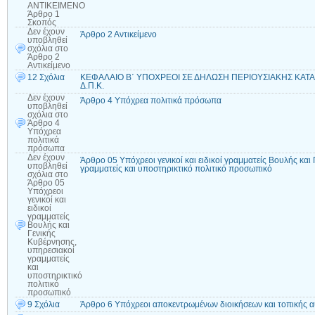
ΑΝΤΙΚΕΙΜΕΝΟ
Άρθρο 1
Σκοπός
Δεν έχουν
Άρθρο 2 Αντικείμενο
υποβληθεί
σχόλια
στο
Άρθρο 2
Αντικείμενο
12 Σχόλια
ΚΕΦΑΛΑΙΟ Β΄ ΥΠΟΧΡΕΟΙ ΣΕ ΔΗΛΩΣΗ ΠΕΡΙΟΥΣΙΑΚΗΣ ΚΑΤΑΣ
Δ.Π.Κ.
Δεν έχουν
Άρθρο 4 Υπόχρεα πολιτικά πρόσωπα
υποβληθεί
σχόλια
στο
Άρθρο 4
Υπόχρεα
πολιτικά
πρόσωπα
Δεν έχουν
Άρθρο 05 Υπόχρεοι γενικοί και ειδικοί γραμματείς Βουλής και
υποβληθεί
γραμματείς και υποστηρικτικό πολιτικό προσωπικό
σχόλια
στο
Άρθρο 05
Υπόχρεοι
γενικοί και
ειδικοί
γραμματείς
Βουλής και
Γενικής
Κυβέρνησης,
υπηρεσιακοί
γραμματείς
και
υποστηρικτικό
πολιτικό
προσωπικό
9 Σχόλια
Άρθρο 6 Υπόχρεοι αποκεντρωμένων διοικήσεων και τοπικής α