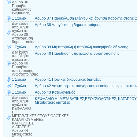
Άρθρο 36
Παράβαση
καθήκοντος
εχεμύθειας
1 Σχόλιο
Άρθρο 37 Παρακώλυση ελέγχου και άρνηση παροχής στοιχείω
Δεν έχουν
Άρθρο 38 Απαγόρευση δημοσιοποίησης
υποβληθεί
σχόλια
στο
Άρθρο 38
Απαγόρευση
δημοσιοποίησης
1 Σχόλιο
Άρθρο 39 Μη υποβολή ή υποβολή ανακριβούς δήλωσης
Δεν έχουν
Άρθρο 40 Παραβίαση υποχρέωσης γνωστοποίησης
υποβληθεί
σχόλια
στο
Άρθρο 40
Παραβίαση
υποχρέωσης
γνωστοποίησης
1 Σχόλιο
Άρθρο 41 Ποινικές δικονομικές διατάξεις
1 Σχόλιο
Άρθρο 42 Δέσμευση και απαγόρευση εκποίησης περιουσιακών
1 Σχόλιο
Άρθρο 43 Καταλογισμός
Δεν έχουν
ΚΕΦΑΛΑΙΟ Η΄ ΜΕΤΑΒΑΤΙΚΕΣ,ΕΞΟΥΣΙΟΔΟΤΙΚΕΣ, ΚΑΤΑΡΓΟΥΜ
υποβληθεί
Μεταβατικές διατάξεις
σχόλια
στο
ΚΕΦΑΛΑΙΟ
Η΄
ΜΕΤΑΒΑΤΙΚΕΣ,ΕΞΟΥΣΙΟΔΟΤΙΚΕΣ,
ΚΑΤΑΡΓΟΥΜΕΝΕΣ
ΚΑΙ ΤΕΛΙΚΕΣ
ΔΙΑΤΑΞΕΙΣ
Άρθρο 44
Μεταβατικές