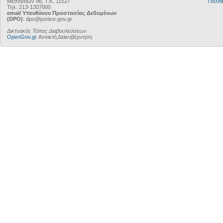
Μεσογείων 96, Τ.Κ. 11527
Πολιτι
Τηλ: 213-1307000
email Υπευθύνου Προστασίας Δεδομένων
(DPO)
: dpo@justice.gov.gr
Δικτυακός Τόπος Διαβουλεύσεων
OpenGov.gr
Ανοικτή Διακυβέρνηση