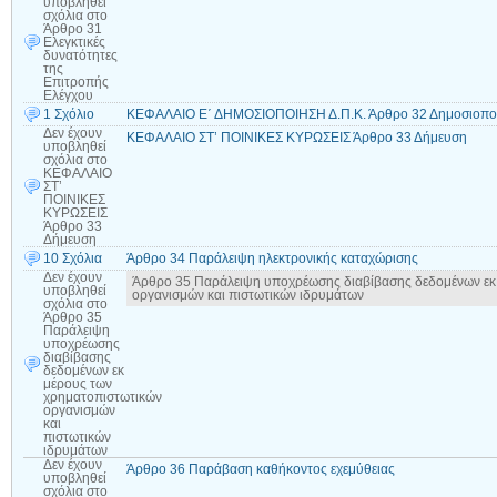
υποβληθεί
σχόλια
στο
Άρθρο 31
Ελεγκτικές
δυνατότητες
της
Επιτροπής
Ελέγχου
1 Σχόλιο
ΚΕΦΑΛΑΙΟ Ε΄ ΔΗΜΟΣΙΟΠΟΙΗΣΗ Δ.Π.Κ. Άρθρο 32 Δημοσιοποί
Δεν έχουν
ΚΕΦΑΛΑΙΟ ΣΤ’ ΠΟΙΝΙΚΕΣ ΚΥΡΩΣΕΙΣ Άρθρο 33 Δήμευση
υποβληθεί
σχόλια
στο
ΚΕΦΑΛΑΙΟ
ΣΤ’
ΠΟΙΝΙΚΕΣ
ΚΥΡΩΣΕΙΣ
Άρθρο 33
Δήμευση
10 Σχόλια
Άρθρο 34 Παράλειψη ηλεκτρονικής καταχώρισης
Δεν έχουν
Άρθρο 35 Παράλειψη υποχρέωσης διαβίβασης δεδομένων εκ
υποβληθεί
οργανισμών και πιστωτικών ιδρυμάτων
σχόλια
στο
Άρθρο 35
Παράλειψη
υποχρέωσης
διαβίβασης
δεδομένων εκ
μέρους των
χρηματοπιστωτικών
οργανισμών
και
πιστωτικών
ιδρυμάτων
Δεν έχουν
Άρθρο 36 Παράβαση καθήκοντος εχεμύθειας
υποβληθεί
σχόλια
στο