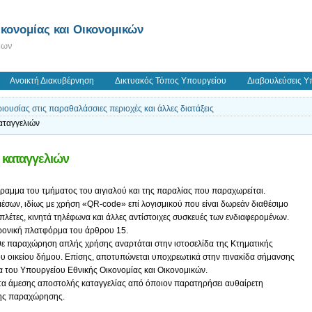
κονομίας και Οικονομικών
εων
Ανοικτή Διακυβέρνηση
Δικτυακός Τόπος Υπουργείου
Διαβουλεύσεις Υ
ιουσίας στις παραθαλάσσιες περιοχές και άλλες διατάξεις
αταγγελιών
 καταγγελιών
γραμμα του τμήματος του αιγιαλού και της παραλίας που παραχωρείται.
μέσων, ιδίως με χρήση «QR-code» επί λογισμικού που είναι δωρεάν διαθέσιμο
μπλέτες, κινητά τηλέφωνα και άλλες αντίστοιχες συσκευές των ενδιαφερομένων.
κτρονική πλατφόρμα του άρθρου 15.
άθε παραχώρηση απλής χρήσης αναρτάται στην ιστοσελίδα της Κτηματικής
ου οικείου δήμου. Επίσης, αποτυπώνεται υποχρεωτικά στην πινακίδα σήμανσης
δα του Υπουργείου Εθνικής Οικονομίας και Οικονομικών.
τητα άμεσης αποστολής καταγγελίας από όποιον παρατηρήσει αυθαίρετη
της παραχώρησης.