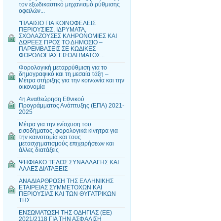
τον εξωδικαστικό μηχανισμό ρύθμισης
οφειλών...
"ΠΛΑΙΣΙΟ ΓΙΑ ΚΟΙΝΩΦΕΛΕΙΣ
ΠΕΡΙΟΥΣΙΕΣ, ΙΔΡΥΜΑΤΑ,
ΣΧΟΛΑΖΟΥΣΕΣ ΚΛΗΡΟΝΟΜΙΕΣ ΚΑΙ
ΔΩΡΕΕΣ ΠΡΟΣ ΤΟ ΔΗΜΟΣΙΟ –
ΠΑΡΕΜΒΑΣΕΙΣ ΣΕ ΚΩΔΙΚΕΣ
ΦΟΡΟΛΟΓΙΑΣ ΕΙΣΟΔΗΜΑΤΟΣ...
Φορολογική μεταρρύθμιση για το
δημογραφικό και τη μεσαία τάξη –
Μέτρα στήριξης για την κοινωνία και την
οικονομία
4η Αναθεώρηση Εθνικού
Προγράμματος Ανάπτυξης (ΕΠΑ) 2021-
2025
Μέτρα για την ενίσχυση του
εισοδήματος, φορολογικά κίνητρα για
την καινοτομία και τους
μετασχηματισμούς επιχειρήσεων και
άλλες διατάξεις
ΨΗΦΙΑΚΟ ΤΕΛΟΣ ΣΥΝΑΛΛΑΓΗΣ ΚΑΙ
ΑΛΛΕΣ ΔΙΑΤΑΞΕΙΣ
ΑΝΑΔΙΑΡΘΡΩΣΗ ΤΗΣ ΕΛΛΗΝΙΚΗΣ
ΕΤΑΙΡΕΙΑΣ ΣΥΜΜΕΤΟΧΩΝ ΚΑΙ
ΠΕΡΙΟΥΣΙΑΣ ΚΑΙ ΤΩΝ ΘΥΓΑΤΡΙΚΩΝ
ΤΗΣ
ΕΝΣΩΜΑΤΩΣΗ ΤΗΣ ΟΔΗΓΙΑΣ (ΕΕ)
2021/2118 ΓΙΑ ΤΗΝ ΑΣΦΑΛΙΣΗ