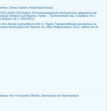
σσιας Ζώνης Λιμένος Αλεξανδρούπολης
ΣΕΣ ΔΙΑΤΑΞΕΙΣ Άρθρο 29 Αναπροσαρμογή αποζημίωσης εφημεριών και
ατρών Εθνικού Συστήματος Υγείας – Τροποποίηση παρ. 4 άρθρου 45 ν.
 3 άρθρου 28 ν. 4354/2015
 από δάνεια χορηγηθέντα από το Ταμείο Παρακαταθηκών και Δανείων σε
ομικό δυστύχημα των Τεμπών της 28ης Φεβρουαρίου 2023, καθώς και σε
σεων στο Υπουργείο Εθνικής Οικονομίας και Οικονομικών