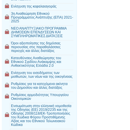
Ενίσχυση της κεφαλαιαγοράς
3η Αναθεώρηση Εθνικού
Προγράμματος Ανάπτυξης (ΕΠΑ) 2021-
2025
ΝΕΟ ΑΝΑΠΤΥΞΙΑΚΟ ΠΡΟΓΡΑΜΜΑ
ΔΗΜΟΣΙΩΝ ΕΠΕΝΔΥΣΕΩΝ ΚΑΙ
ΣΥΜΠΛΗΡΩΜΑΤΙΚΕΣ ΔΙΑΤΑΞΕΙΣ
Όροι αξιοποίησης της δημόσιας
περιουσίας στις παραθαλάσσιες
περιοχές και άλλες διατάξεις
Κατευθύνσεις Αναθεώρησης του
Εθνικού Σχεδίου Ανάκαμψης και
Ανθεκτικότητας Ελλάδα 2.0
Ενίσχυση του εισοδήματος των
μισθωτών, των νέων και της οικογένειας
Ρυθμίσεις για τα κατεχόμενα ακίνητα
του Δημοσίου και άλλες διατάξεις
Ρυθμίσεις αρμοδιότητας Υπουργείου
Οικονομικών
Ενσωμάτωση στην ελληνική νομοθεσία
της Οδηγίας (ΕΕ) 2019/2235 και της
Οδηγίας 2008/118/ΕΚ-Τροποποιήσεις
του Κώδικα Φόρου Προστιθέμενης
Αξίας και του Εθνικού Τελωνειακού
Κώδικα