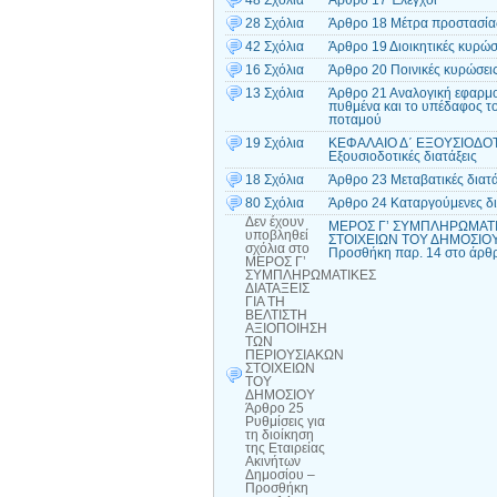
48 Σχόλια
Άρθρο 17 Έλεγχοι
28 Σχόλια
Άρθρο 18 Μέτρα προστασίας 
42 Σχόλια
Άρθρο 19 Διοικητικές κυρώσ
16 Σχόλια
Άρθρο 20 Ποινικές κυρώσει
13 Σχόλια
Άρθρο 21 Αναλογική εφαρμογ
πυθμένα και το υπέδαφος το
ποταμού
19 Σχόλια
ΚΕΦΑΛΑΙΟ Δ΄ ΕΞΟΥΣΙΟΔΟΤ
Εξουσιοδοτικές διατάξεις
18 Σχόλια
Άρθρο 23 Μεταβατικές διατά
80 Σχόλια
Άρθρο 24 Καταργούμενες δι
Δεν έχουν
ΜΕΡΟΣ Γ’ ΣΥΜΠΛΗΡΩΜΑΤΙΚ
υποβληθεί
ΣΤΟΙΧΕΙΩΝ ΤΟΥ ΔΗΜΟΣΙΟΥ Άρ
σχόλια
στο
Προσθήκη παρ. 14 στο άρθρ
ΜΕΡΟΣ Γ’
ΣΥΜΠΛΗΡΩΜΑΤΙΚΕΣ
ΔΙΑΤΑΞΕΙΣ
ΓΙΑ ΤΗ
ΒΕΛΤΙΣΤΗ
ΑΞΙΟΠΟΙΗΣΗ
ΤΩΝ
ΠΕΡΙΟΥΣΙΑΚΩΝ
ΣΤΟΙΧΕΙΩΝ
ΤΟΥ
ΔΗΜΟΣΙΟΥ
Άρθρο 25
Ρυθμίσεις για
τη διοίκηση
της Εταιρείας
Ακινήτων
Δημοσίου –
Προσθήκη