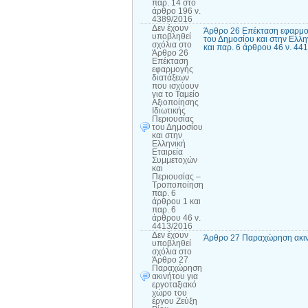
παρ. 14 στο
άρθρο 196 ν.
4389/2016
Δεν έχουν
Άρθρο 26 Επέκταση εφαρμογή
υποβληθεί
του Δημοσίου και στην Ελλη
σχόλια
στο
και παρ. 6 άρθρου 46 ν. 44
Άρθρο 26
Επέκταση
εφαρμογής
διατάξεων
που ισχύουν
για το Ταμείο
Αξιοποίησης
Ιδιωτικής
Περιουσίας
του Δημοσίου
και στην
Ελληνική
Εταιρεία
Συμμετοχών
και
Περιουσίας –
Τροποποίηση
παρ. 6
άρθρου 1 και
παρ. 6
άρθρου 46 ν.
4413/2016
Δεν έχουν
Άρθρο 27 Παραχώρηση ακινή
υποβληθεί
σχόλια
στο
Άρθρο 27
Παραχώρηση
ακινήτου για
εργοταξιακό
χώρο του
έργου Ζεύξη