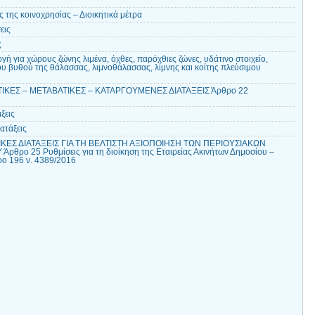
της κοινοχρησίας – Διοικητικά μέτρα
εις
ς
ή για χώρους ζώνης λιμένα, όχθες, παρόχθιες ζώνες, υδάτινο στοιχείο,
υ βυθού της θάλασσας, λιμνοθάλασσας, λίμνης και κοίτης πλεύσιμου
ΙΚΕΣ – ΜΕΤΑΒΑΤΙΚΕΣ – ΚΑΤΑΡΓΟΥΜΕΝΕΣ ΔΙΑΤΑΞΕΙΣ Άρθρο 22
ξεις
ατάξεις
ΕΣ ΔΙΑΤΑΞΕΙΣ ΓΙΑ ΤΗ ΒΕΛΤΙΣΤΗ ΑΞΙΟΠΟΙΗΣΗ ΤΩΝ ΠΕΡΙΟΥΣΙΑΚΩΝ
θρο 25 Ρυθμίσεις για τη διοίκηση της Εταιρείας Ακινήτων Δημοσίου –
ο 196 ν. 4389/2016