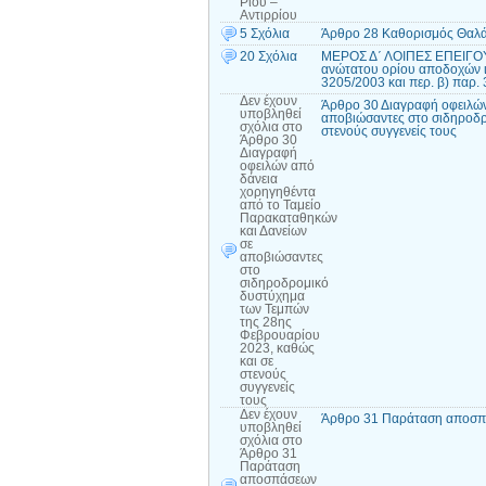
Ρίου –
Αντιρρίου
5 Σχόλια
Άρθρο 28 Καθορισμός Θαλά
20 Σχόλια
ΜΕΡΟΣ Δ΄ ΛΟΙΠΕΣ ΕΠΕΙΓΟΥ
ανώτατου ορίου αποδοχών ι
3205/2003 και περ. β) παρ.
Δεν έχουν
Άρθρο 30 Διαγραφή οφειλών
υποβληθεί
αποβιώσαντες στο σιδηροδρ
σχόλια
στο
στενούς συγγενείς τους
Άρθρο 30
Διαγραφή
οφειλών από
δάνεια
χορηγηθέντα
από το Ταμείο
Παρακαταθηκών
και Δανείων
σε
αποβιώσαντες
στο
σιδηροδρομικό
δυστύχημα
των Τεμπών
της 28ης
Φεβρουαρίου
2023, καθώς
και σε
στενούς
συγγενείς
τους
Δεν έχουν
Άρθρο 31 Παράταση αποσπά
υποβληθεί
σχόλια
στο
Άρθρο 31
Παράταση
αποσπάσεων