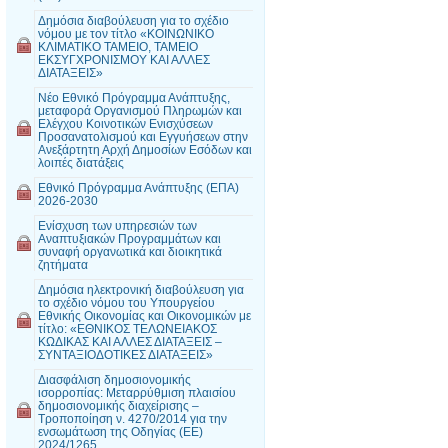
Δημόσια διαβούλευση για το σχέδιο
νόμου με τον τίτλο «ΚΟΙΝΩΝΙΚΟ
ΚΛΙΜΑΤΙΚΟ ΤΑΜΕΙΟ, ΤΑΜΕΙΟ
ΕΚΣΥΓΧΡΟΝΙΣΜΟΥ ΚΑΙ ΑΛΛΕΣ
ΔΙΑΤΑΞΕΙΣ»
Νέο Εθνικό Πρόγραμμα Ανάπτυξης,
μεταφορά Οργανισμού Πληρωμών και
Ελέγχου Κοινοτικών Ενισχύσεων
Προσανατολισμού και Εγγυήσεων στην
Ανεξάρτητη Αρχή Δημοσίων Εσόδων και
λοιπές διατάξεις
Εθνικό Πρόγραμμα Ανάπτυξης (ΕΠΑ)
2026-2030
Ενίσχυση των υπηρεσιών των
Αναπτυξιακών Προγραμμάτων και
συναφή οργανωτικά και διοικητικά
ζητήματα
Δημόσια ηλεκτρονική διαβούλευση για
το σχέδιο νόμου του Υπουργείου
Εθνικής Οικονομίας και Οικονομικών με
τίτλο: «ΕΘΝΙΚΟΣ ΤΕΛΩΝΕΙΑΚΟΣ
ΚΩΔΙΚΑΣ ΚΑΙ ΑΛΛΕΣ ΔΙΑΤΑΞΕΙΣ –
ΣΥΝΤΑΞΙΟΔΟΤΙΚΕΣ ΔΙΑΤΑΞΕΙΣ»
Διασφάλιση δημοσιονομικής
ισορροπίας: Μεταρρύθμιση πλαισίου
δημοσιονομικής διαχείρισης –
Τροποποίηση ν. 4270/2014 για την
ενσωμάτωση της Οδηγίας (ΕΕ)
2024/1265...