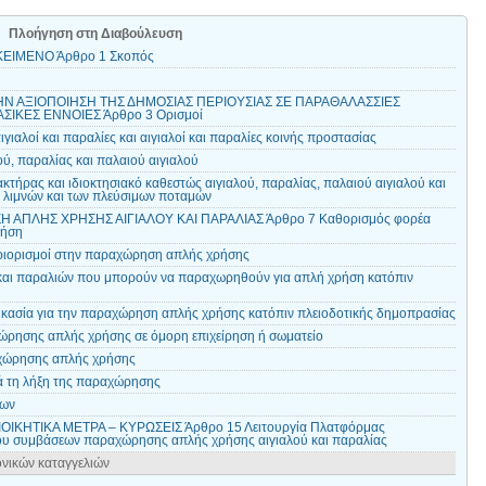
Πλοήγηση στη Διαβούλευση
ΚΕΙΜΕΝΟ Άρθρο 1 Σκοπός
 ΤΗΝ ΑΞΙΟΠΟΙΗΣΗ ΤΗΣ ΔΗΜΟΣΙΑΣ ΠΕΡΙΟΥΣΙΑΣ ΣΕ ΠΑΡΑΘΑΛΑΣΣΙΕΣ
ΣΙΚΕΣ ΕΝΝΟΙΕΣ Άρθρο 3 Ορισμοί
ιαλοί και παραλίες και αιγιαλοί και παραλίες κοινής προστασίας
ύ, παραλίας και παλαιού αιγιαλού
τήρας και ιδιοκτησιακό καθεστώς αιγιαλού, παραλίας, παλαιού αιγιαλού και
 λιμνών και των πλεύσιμων ποταμών
 ΑΠΛΗΣ ΧΡΗΣΗΣ ΑΙΓΙΑΛΟΥ ΚΑΙ ΠΑΡΑΛΙΑΣ Άρθρο 7 Καθορισμός φορέα
ρήση
περιορισμοί στην παραχώρηση απλής χρήσης
και παραλιών που μπορούν να παραχωρηθούν για απλή χρήση κατόπιν
ικασία για την παραχώρηση απλής χρήσης κατόπιν πλειοδοτικής δημοπρασίας
ώρησης απλής χρήσης σε όμορη επιχείρηση ή σωματείο
χώρησης απλής χρήσης
ά τη λήξη της παραχώρησης
μων
ΙΟΙΚΗΤΙΚΑ ΜΕΤΡΑ – ΚΥΡΩΣΕΙΣ Άρθρο 15 Λειτουργία Πλατφόρμας
ου συμβάσεων παραχώρησης απλής χρήσης αιγιαλού και παραλίας
νικών καταγγελιών