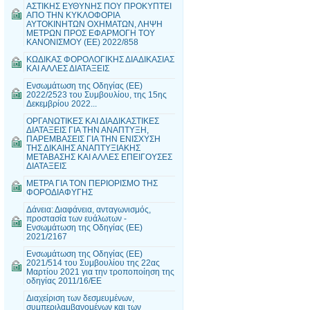
ΑΣΤΙΚΗΣ ΕΥΘΥΝΗΣ ΠΟΥ ΠΡΟΚΥΠΤΕΙ
ΑΠΟ ΤΗΝ ΚΥΚΛΟΦΟΡΙΑ
ΑΥΤΟΚΙΝΗΤΩΝ ΟΧΗΜΑΤΩΝ, ΛΗΨΗ
ΜΕΤΡΩΝ ΠΡΟΣ ΕΦΑΡΜΟΓΗ ΤΟΥ
ΚΑΝΟΝΙΣΜΟΥ (ΕΕ) 2022/858
ΚΩΔΙΚΑΣ ΦΟΡΟΛΟΓΙΚΗΣ ΔΙΑΔΙΚΑΣΙΑΣ
ΚΑΙ ΑΛΛΕΣ ΔΙΑΤΑΞΕΙΣ
Ενσωμάτωση της Οδηγίας (ΕΕ)
2022/2523 του Συμβουλίου, της 15ης
Δεκεμβρίου 2022...
ΟΡΓΑΝΩΤΙΚΕΣ ΚΑΙ ΔΙΑΔΙΚΑΣΤΙΚΕΣ
ΔΙΑΤΑΞΕΙΣ ΓΙΑ ΤΗΝ ΑΝΑΠΤΥΞΗ,
ΠΑΡΕΜΒΑΣΕΙΣ ΓΙΑ ΤΗΝ ΕΝΙΣΧΥΣΗ
ΤΗΣ ΔΙΚΑΙΗΣ ΑΝΑΠΤΥΞΙΑΚΗΣ
ΜΕΤΑΒΑΣΗΣ ΚΑΙ ΑΛΛΕΣ ΕΠΕΙΓΟΥΣΕΣ
ΔΙΑΤΑΞΕΙΣ
ΜΕΤΡΑ ΓΙΑ ΤΟΝ ΠΕΡΙΟΡΙΣΜΟ ΤΗΣ
ΦΟΡΟΔΙΑΦΥΓΗΣ
Δάνεια: Διαφάνεια, ανταγωνισμός,
προστασία των ευάλωτων -
Ενσωμάτωση της Οδηγίας (ΕΕ)
2021/2167
Ενσωμάτωση της Οδηγίας (ΕΕ)
2021/514 του Συμβουλίου της 22ας
Μαρτίου 2021 για την τροποποίηση της
οδηγίας 2011/16/ΕΕ
Διαχείριση των δεσμευμένων,
συμπεριλαμβανομένων και των