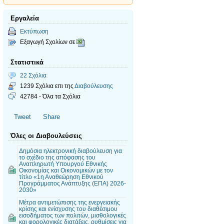
Εργαλεία
Εκτύπωση
Εξαγωγή Σχολίων σε
Στατιστικά
22 Σχόλια
1239 Σχόλια επι της
Διαβούλευσης
42784 - Όλα τα Σχόλια
Tweet
Share
Όλες οι Διαβουλεύσεις
Δημόσια ηλεκτρονική διαβούλευση για
το σχέδιο της απόφασης του
Αναπληρωτή Υπουργού Εθνικής
Οικονομίας και Οικονομικών με τον
τίτλο «1η Αναθεώρηση Εθνικού
Προγράμματος Ανάπτυξης (ΕΠΑ) 2026-
2030»
Mέτρα αντιμετώπισης της ενεργειακής
κρίσης και ενίσχυσης του διαθέσιμου
εισοδήματος των πολιτών, μισθολογικές
και φορολογικές διατάξεις, ρυθμίσεις για