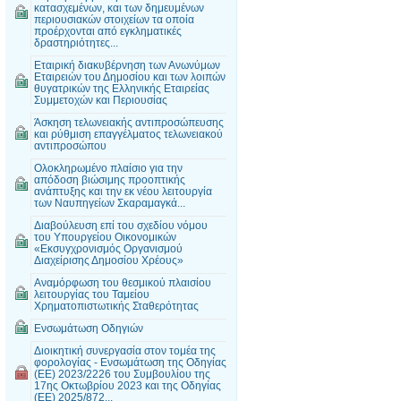
κατασχεμένων, και των δημευμένων
περιουσιακών στοιχείων τα οποία
προέρχονται από εγκληματικές
δραστηριότητες...
Εταιρική διακυβέρνηση των Ανωνύμων
Εταιρειών του Δημοσίου και των λοιπών
θυγατρικών της Ελληνικής Εταιρείας
Συμμετοχών και Περιουσίας
Άσκηση τελωνειακής αντιπροσώπευσης
και ρύθμιση επαγγέλματος τελωνειακού
αντιπροσώπου
Ολοκληρωμένο πλαίσιο για την
απόδοση βιώσιμης προοπτικής
ανάπτυξης και την εκ νέου λειτουργία
των Ναυπηγείων Σκαραμαγκά...
Διαβούλευση επί του σχεδίου νόμου
του Υπουργείου Οικονομικών
«Εκσυγχρονισμός Οργανισμού
Διαχείρισης Δημοσίου Χρέους»
Αναμόρφωση του θεσμικού πλαισίου
λειτουργίας του Ταμείου
Χρηματοπιστωτικής Σταθερότητας
Ενσωμάτωση Οδηγιών
Διοικητική συνεργασία στον τομέα της
φορολογίας - Ενσωμάτωση της Οδηγίας
(ΕΕ) 2023/2226 του Συμβουλίου της
17ης Οκτωβρίου 2023 και της Οδηγίας
(ΕΕ) 2025/872...