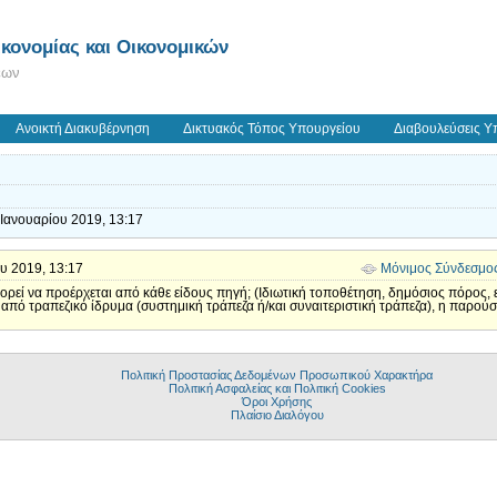
κονομίας και Οικονομικών
εων
Ανοικτή Διακυβέρνηση
Δικτυακός Τόπος Υπουργείου
Διαβουλεύσεις Υ
 Ιανουαρίου 2019, 13:17
ου 2019, 13:17
Μόνιμος Σύνδεσμο
εί να προέρχεται από κάθε είδους πηγή; (Ιδιωτική τοποθέτηση, δημόσιος πόρος, ε
από τραπεζικό ίδρυμα (συστημική τράπεζα ή/και συναιτεριστική τράπεζα), η παρού
Πολιτική Προστασίας Δεδομένων Προσωπικού Χαρακτήρα
Πολιτική Ασφαλείας και Πολιτική Cookies
Όροι Χρήσης
Πλαίσιο Διαλόγου