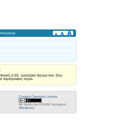
πουργείων
ς
θνικός ή ΕΕ, τραπεζικό ίδρυμα κοκ; Στην
σα παράγραφος ισχύει.
Creative Commons License
Με Χρήση του ΕΛ/ΛΑΚ λογισμικού
Wordpress
.