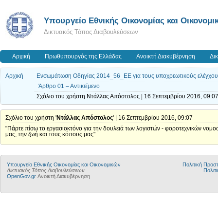
Υπουργείο Εθνικής Οικονομίας και Οικονομι
Δικτυακός Τόπος Διαβουλεύσεων
Αρχική
Πρωθυπουργός της Ελλάδας
Ανοικτή Διακυβέρνηση
Δι
Αρχική
Ενσωμάτωση Οδηγίας 2014_56_ΕΕ για τους υποχρεωτικούς ελέγχους
Άρθρο 01 – Αντικείμενο
Σχόλιο του χρήστη Ντάλλας Απόστολος | 16 Σεπτεμβρίου 2016, 09:0
Σχόλιο του χρήστη '
Ντάλλας Απόστολος
' | 16 Σεπτεμβρίου 2016, 09:07
"Πάρτε πίσω το εργασιοκτόνο για την δουλειά των λογιστών - φοροτεχνικών νομοσχέ
μας, την ζωή και τους κόπους μας"
Υπουργείο Εθνικής Οικονομίας και Οικονομικών
Πολιτική Προ
Δικτυακός Τόπος Διαβουλεύσεων
Πολιτι
OpenGov.gr
Ανοικτή Διακυβέρνηση