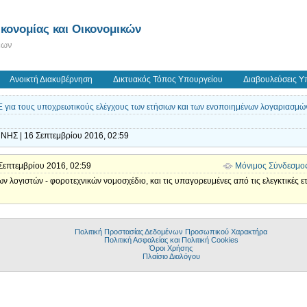
κονομίας και Οικονομικών
εων
Ανοικτή Διακυβέρνηση
Δικτυακός Τόπος Υπουργείου
Διαβουλεύσεις Υ
ια τους υποχρεωτικούς ελέγχους των ετήσιων και των ενοποιημένων λογαριασμώ
ΝΗΣ | 16 Σεπτεμβρίου 2016, 02:59
6 Σεπτεμβρίου 2016, 02:59
Μόνιμος Σύνδεσμο
ν λογιστών - φοροτεχνικών νομοσχέδιο, και τις υπαγορευμένες από τις ελεγκτικές ετ
Πολιτική Προστασίας Δεδομένων Προσωπικού Χαρακτήρα
Πολιτική Ασφαλείας και Πολιτική Cookies
Όροι Χρήσης
Πλαίσιο Διαλόγου