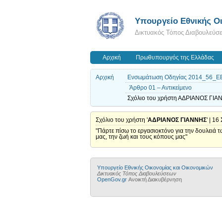
Υπουργείο Εθνικής Οι
Δικτυακός Τόπος Διαβουλεύσ
Αρχική
Πρωθυπουργός της Ελλάδας
Αρχική
Ενσωμάτωση Οδηγίας 2014_56_ΕΕ γ
Άρθρο 01 – Αντικείμενο
Σχόλιο του χρήστη ΑΔΡΙΑΝΟΣ ΓΙΑΝ
Σχόλιο του χρήστη '
ΑΔΡΙΑΝΟΣ ΓΙΑΝΝΗΣ
' | 1
"Πάρτε πίσω το εργασιοκτόνο για την δουλειά τω
μας, την ζωή και τους κόπους μας"
Υπουργείο Εθνικής Οικονομίας και Οικονομικών
Δικτυακός Τόπος Διαβουλεύσεων
OpenGov.gr
Ανοικτή Διακυβέρνηση