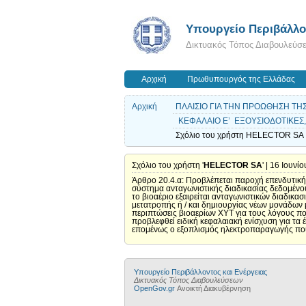
Yπουργείο Περιβάλλον
Δικτυακός Τόπος Διαβουλεύσ
Αρχική
Πρωθυπουργός της Ελλάδας
Αρχική
ΠΛΑΙΣΙΟ ΓΙΑ ΤΗΝ ΠΡΟΩΘΗΣΗ ΤΗ
ΚΕΦΑΛΑΙΟ Ε’ ΕΞΟΥΣΙΟΔΟΤΙΚΕΣ, Τ
Σχόλιο του χρήστη HELECTOR SA | 
Σχόλιο του χρήστη '
HELECTOR SA
' | 16 Ιουνί
Άρθρο 20.4.α: Προβλέπεται παροχή επενδυτικής 
σύστημα ανταγωνιστικής διαδικασίας δεδομένου
το βιοαέριο εξαιρείται ανταγωνιστικών διαδικα
μετατροπής ή / και δημιουργίας νέων μονάδων 
περιπτώσεις βιοαερίων ΧΥΤ για τους λόγους π
προβλεφθεί ειδική κεφαλαιακή ενίσχυση για τα
επομένως ο εξοπλισμός ηλεκτροπαραγωγής που 
Yπουργείο Περιβάλλοντος και Ενέργειας
Δικτυακός Τόπος Διαβουλεύσεων
OpenGov.gr
Ανοικτή Διακυβέρνηση