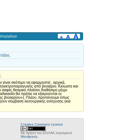
πουργείων
τάξεις
ς
 είναι σκόπιμο να εφαρμοστεί , αρχικά,
οι ηλεκτροπαραγωγής από βιοαέριο. Άλλωστε και
ι σαφές θεσμικό πλαίσιο διαθέσιμο μέχρι
δικασία θα πρέπει να εξαιρούνται οι
ς βιοαερίου»). Πλέον, προτείνουμε όπως
χουν σύμβαση λειτουργικής ενίσχυσης (και
Creative Commons License
Με Χρήση του ΕΛ/ΛΑΚ λογισμικού
Wordpress
.