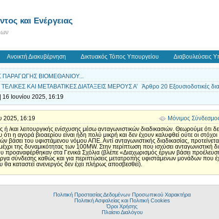
τος και Ενέργειας
εων
Ανοικτή Διακυβέρνηση
Δικτυακός Τόπος Υπουργείου
Διαβουλεύσεις Υ
Σ ΠΑΡΑΓΩΓΗΣ ΒΙΟΜΕΘΑΝΙΟΥ...
ΕΛΙΚΕΣ ΚΑΙ ΜΕΤΑΒΑΤΙΚΕΣ ΔΙΑΤΑΞΕΙΣ ΜΕΡΟΥΣ Α’ Άρθρο 20 Εξουσιοδοτικές δια
16 Ιουνίου 2025, 16:19
ου 2025, 16:19
Μόνιμος Σύνδεσμο
ή /και λειτουργικής ενίσχυσης μέσω ανταγωνιστικών διαδικασιών. Θεωρούμε ότι δεν
 ότι η αγορά βιοαερίου είναι ήδη πολύ μικρή και δεν έχουν καλυφθεί ούτε οι στόχ
σιών βάσει του υφιστάμενου νόμου ΑΠΕ. Αντί ανταγωνιστικής διαδικασίας, προτείνετα
μέχρι της δυναμικότητας των 100MW. Στην περίπτωση που ισχύσει ανταγωνιστική δια
ου προαναφέρθηκαν στα Γενικά Σχόλια (βλέπε «Διαχωρισμός έργων βάσει προέλευση
 έργα σύνδεσης καθώς και για περιπτώσεις μετατροπής υφιστάμενων μονάδων που έ
θα καταστεί ανενεργός δεν έχει πλήρως αποσβεσθεί).
Πολιτική Προστασίας Δεδομένων Προσωπικού Χαρακτήρα
Πολιτική Ασφαλείας και Πολιτική Cookies
Όροι Χρήσης
Πλαίσιο Διαλόγου