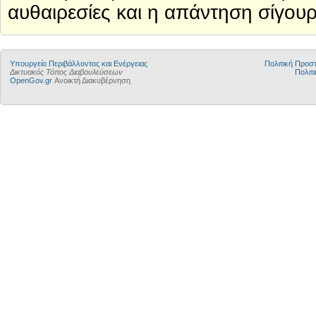
αυθαιρεσίες και η απάντηση σίγουρ
Yπουργείο Περιβάλλοντος και Ενέργειας
Πολιτική Προ
Δικτυακός Τόπος Διαβουλεύσεων
Πολιτι
OpenGov.gr
Ανοικτή Διακυβέρνηση