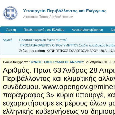
Yπουργείο Περιβάλλοντος και Ενέργειας
Δικτυακός Τόπος Διαβουλεύσεων
Αρχική
Πρωθυπουργός της Ελλάδας
Ανοικτή Διακυβέρνηση
Δι
Αρχική
Προστασία ορεινού όγκου Υμηττού
ΠΡΟΣΤΑΣΙΑ ΟΡΕΙΝΟΥ ΟΓΚΟΥ ΥΜΗΤΤΟΥ Σχέδιο προεδρικού διατάγ
Σχόλιο του χρήστη ¨ΚΥΝΗΓΕΤΙΚΟΣ ΣΥΛΛΟΓΟΣ ΑΝΔΡΟΥ | 28 Απριλίο
Σχόλιο του χρήστη '
¨ΚΥΝΗΓΕΤΙΚΟΣ ΣΥΛΛΟΓΟΣ ΑΝΔΡΟΥ
' | 28 Απριλίου 2010, 1
Αριθμός. Πρωτ 63 Άνδρος 28 Απρι
Περιβάλλοντος και κλιματικής αλλ
συνδέσμου. www.opengov.gr/minen
παράγραφος 3» κύρια υπουργέ, κα
ευχαριστήσουμε εκ μέρους όλων μ
ελληνικής κυβερνήσεως να δημιουρ