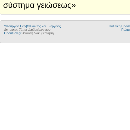
σύστημα γειώσεως»
Yπουργείο Περιβάλλοντος και Ενέργειας
Πολιτική Προ
Δικτυακός Τόπος Διαβουλεύσεων
Πολιτι
OpenGov.gr
Ανοικτή Διακυβέρνηση