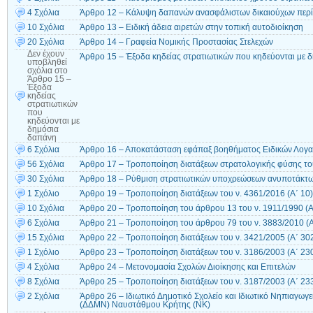
4 Σχόλια
Άρθρο 12 – Κάλυψη δαπανών ανασφάλιστων δικαιούχων περί
10 Σχόλια
Άρθρο 13 – Ειδική άδεια αιρετών στην τοπική αυτοδιοίκηση
20 Σχόλια
Άρθρο 14 – Γραφεία Νομικής Προστασίας Στελεχών
Δεν έχουν
Άρθρο 15 – Έξοδα κηδείας στρατιωτικών που κηδεύονται με 
υποβληθεί
σχόλια
στο
Άρθρο 15 –
Έξοδα
κηδείας
στρατιωτικών
που
κηδεύονται με
δημόσια
δαπάνη
6 Σχόλια
Άρθρο 16 – Αποκατάσταση εφάπαξ βοηθήματος Ειδικών Λογ
56 Σχόλια
Άρθρο 17 – Τροποποίηση διατάξεων στρατολογικής φύσης του
30 Σχόλια
Άρθρο 18 – Ρύθμιση στρατιωτικών υποχρεώσεων ανυποτάκτ
1 Σχόλιο
Άρθρο 19 – Τροποποίηση διατάξεων του ν. 4361/2016 (Α΄ 10)
10 Σχόλια
Άρθρο 20 – Τροποποίηση του άρθρου 13 του ν. 1911/1990 (Α
6 Σχόλια
Άρθρο 21 – Τροποποίηση του άρθρου 79 του ν. 3883/2010 (Α
15 Σχόλια
Άρθρο 22 – Τροποποίηση διατάξεων του ν. 3421/2005 (Α΄ 30
1 Σχόλιο
Άρθρο 23 – Τροποποίηση διατάξεων του ν. 3186/2003 (Α΄ 23
4 Σχόλια
Άρθρο 24 – Μετονομασία Σχολών Διοίκησης και Επιτελών
8 Σχόλια
Άρθρο 25 – Τροποποίηση διατάξεων του ν. 3187/2003 (Α΄ 23
2 Σχόλια
Άρθρο 26 – Ιδιωτικό Δημοτικό Σχολείο και Ιδιωτικό Νηπιαγωγε
(ΔΔΜΝ) Ναυστάθμου Κρήτης (ΝΚ)