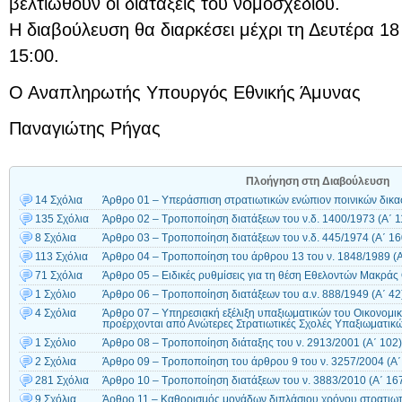
βελτιωθούν οι διατάξεις του νομοσχεδίου.
Η διαβούλευση θα διαρκέσει μέχρι τη Δευτέρα 1
15:00.
Ο Αναπληρωτής Υπουργός Εθνικής Άμυνας
Παναγιώτης Ρήγας
Πλοήγηση στη Διαβούλευση
14 Σχόλια
Άρθρο 01 – Υπεράσπιση στρατιωτικών ενώπιον ποινικών δικ
135 Σχόλια
Άρθρο 02 – Τροποποίηση διατάξεων του ν.δ. 1400/1973 (Α΄ 1
8 Σχόλια
Άρθρο 03 – Τροποποίηση διατάξεων του ν.δ. 445/1974 (Α΄ 16
113 Σχόλια
Άρθρο 04 – Τροποποίηση του άρθρου 13 του ν. 1848/1989 (Α
71 Σχόλια
Άρθρο 05 – Ειδικές ρυθμίσεις για τη θέση Εθελοντών Μακράς
1 Σχόλιο
Άρθρο 06 – Τροποποίηση διατάξεων του α.ν. 888/1949 (Α΄ 42
4 Σχόλια
Άρθρο 07 – Υπηρεσιακή εξέλιξη υπαξιωματικών του Οικονομ
προέρχονται από Ανώτερες Στρατιωτικές Σχολές Υπαξιωματικ
1 Σχόλιο
Άρθρο 08 – Τροποποίηση διάταξης του ν. 2913/2001 (Α΄ 102)
2 Σχόλια
Άρθρο 09 – Τροποποίηση του άρθρου 9 του ν. 3257/2004 (Α΄
281 Σχόλια
Άρθρο 10 – Τροποποίηση διατάξεων του ν. 3883/2010 (Α΄ 16
9 Σχόλια
Άρθρο 11 – Καθορισμός μονάδων διπλάσιου χρόνου στρατιωτ