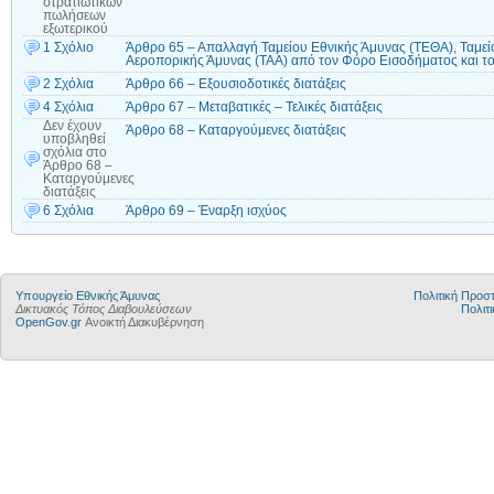
στρατιωτικών
πωλήσεων
εξωτερικού
1 Σχόλιο
Άρθρο 65 – Απαλλαγή Ταμείου Εθνικής Άμυνας (ΤΕΘΑ), Ταμείο
Αεροπορικής Άμυνας (ΤΑΑ) από τον Φόρο Εισοδήματος και το
2 Σχόλια
Άρθρο 66 – Εξουσιοδοτικές διατάξεις
4 Σχόλια
Άρθρο 67 – Μεταβατικές – Τελικές διατάξεις
Δεν έχουν
Άρθρο 68 – Καταργούμενες διατάξεις
υποβληθεί
σχόλια
στο
Άρθρο 68 –
Καταργούμενες
διατάξεις
6 Σχόλια
Άρθρο 69 – Έναρξη ισχύος
Υπουργείο Εθνικής Άμυνας
Πολιτική Προ
Δικτυακός Τόπος Διαβουλεύσεων
Πολιτι
OpenGov.gr
Ανοικτή Διακυβέρνηση