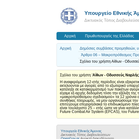
Υπουργείο Εθνικής Ά
Δικτυακός Τόπος Διαβουλεύσ
Αρχική
Πρωθυπουργός της Ελλάδας
Αρχική
Δημόσιες συμβάσεις προμηθειών, υπ
Άρθρο 06 – Μακροπρόθεσμος Προ
Σχόλιο του χρήστη Αίθων - Οδυσσεύ
Σχόλιο του χρήστη '
Αίθων - Οδυσσεύς Ναρλής
Η αναφερόμενη 12-ετής περίοδος είναι εξαιρε
εκτελούνται με αγορές από το εξωτερικό υπαρχ
κατέληξε σε κατακερματισμό των πακέτων αγορά
είχαμε εξ-αρχής δεδομένη τόσο την εξέλιξη της
«μακροπρόθεσμου σχεδιασμού» τα 12 χρόνια αυτ
συνθήκες πληρωμής, να μην οργανώσουμε την εθ
επιτύχουμε επιχειρησιακά το επιδιωκόμενο πλε
είναι τουλάχιστο 25 – ετής ώστε να γίνει κατ
Future Combat Air System (EFCAS), του Futur
Υπουργείο Εθνικής Άμυνας
Δικτυακός Τόπος Διαβουλεύσεων
OpenGov.gr
Ανοικτή Διακυβέρνηση