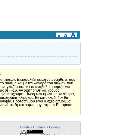
ς
αιτήσεων. Εξασφαλίζει άμεσες προμήθειες που
υτό συνέβη και με την «αγορά του αιώνα» που
α αναγκαζόμαστε να τα αναβαθμίσουμε;) ενώ
ίας σε F-16. Αν διατηρηθεί ως χρόνος
μην πετύχουμε μείωση των τιμών και καλύτερες
ικονομίας κλίμακος. Εκ κατακλείδι δεν θα
ονομία. Πρότασή μου είναι ο σχεδιασμός να
α την ανάπτυξη και συμπαραγωγή των European
Creative Commons License