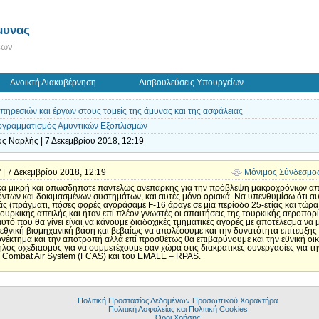
μυνας
εων
Ανοικτή Διακυβέρνηση
Διαβουλεύσεις Υπουργείων
ηρεσιών και έργων στους τομείς της άμυνας και της ασφάλειας
γραμματισμός Αμυντικών Εξοπλισμών
ς Ναρλής | 7 Δεκεμβρίου 2018, 12:19
' | 7 Δεκεμβρίου 2018, 12:19
Μόνιμος Σύνδεσμο
τικά μικρή και οπωσδήποτε παντελώς ανεπαρκής για την πρόβλεψη μακροχρόνιων απ
όντων και δοκιμασμένων συστημάτων, και αυτές μόνο οριακά. Να υπενθυμίσω ότι α
ς (πράγματι, πόσες φορές αγοράσαμε F-16 άραγε σε μια περίοδο 25-ετίας και τώρ
 τουρκικής απειλής και ήταν επί πλέον γνωστές οι απαιτήσεις της τουρκικής αεροπορ
ό που θα γίνει είναι να κάνουμε διαδοχικές τμηματικές αγορές με αποτέλεσμα να 
νική βιομηχανική βάση και βεβαίως να απολέσουμε και την δυνατότητα επίτευξης ο
ονέκτημα και την αποτροπή αλλά επί προσθέτως θα επιβαρύνουμε και την εθνική οικ
άλληλος σχεδιασμός για να συμμετέχουμε σαν χώρα στις διακρατικές συνεργασίες γι
e Combat Air System (FCAS) και του EMALE – RPAS.
Πολιτική Προστασίας Δεδομένων Προσωπικού Χαρακτήρα
Πολιτική Ασφαλείας και Πολιτική Cookies
Όροι Χρήσης