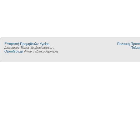
Επιτροπή Προμηθειών Υγείας
Πολιτική Προ
Δικτυακός Τόπος Διαβουλεύσεων
Πολιτι
OpenGov.gr
Ανοικτή Διακυβέρνηση