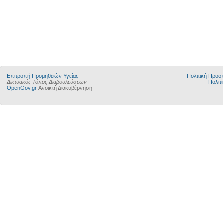
Επιτροπή Προμηθειών Υγείας
Πολιτική Προ
Δικτυακός Τόπος Διαβουλεύσεων
Πολιτι
OpenGov.gr
Ανοικτή Διακυβέρνηση