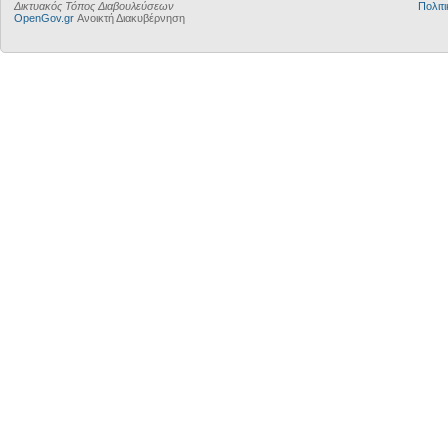
Δικτυακός Τόπος Διαβουλεύσεων
Πολιτι
OpenGov.gr
Ανοικτή Διακυβέρνηση